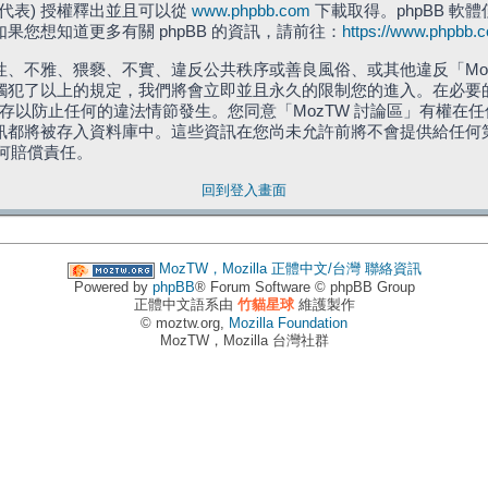
」代表) 授權釋出並且可以從
www.phpbb.com
下載取得。phpBB 軟體
您想知道更多有關 phpBB 的資訊，請前往：
https://www.phpbb.
、不雅、猥褻、不實、違反公共秩序或善良風俗、或其他違反「Moz
犯了以上的規定，我們將會立即並且永久的限制您的進入。在必要的情況
儲存以防止任何的違法情節發生。您同意「MozTW 討論區」有權
訊都將被存入資料庫中。這些資訊在您尚未允許前將不會提供給任何
任何賠償責任。
回到登入畫面
MozTW，Mozilla 正體中文/台灣
聯絡資訊
Powered by
phpBB
® Forum Software © phpBB Group
正體中文語系由
竹貓星球
維護製作
© moztw.org,
Mozilla Foundation
MozTW，Mozilla 台灣社群