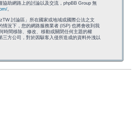
僅協助網路上的討論以及交流，phpBB Group 無
com/
。
TW 討論區」所在國家或地域或國際公法之文
下，您的網路服務業者 (ISP) 也將會收到我
在任何時間移除、修改、移動或關閉任何主題的權
第三方公司，對於因駭客入侵所造成的資料外洩以