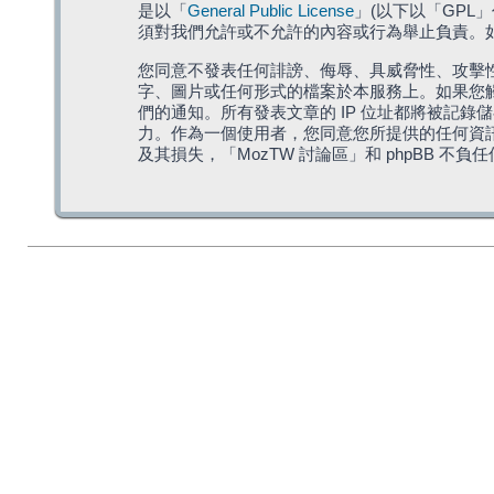
是以「
General Public License
」(以下以「GPL
須對我們允許或不允許的內容或行為舉止負責。如果
您同意不發表任何誹謗、侮辱、具威脅性、攻擊性
字、圖片或任何形式的檔案於本服務上。如果您觸
們的通知。所有發表文章的 IP 位址都將被記錄
力。作為一個使用者，您同意您所提供的任何資
及其損失，「MozTW 討論區」和 phpBB 不負