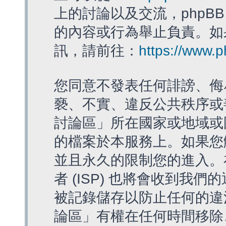
上的討論以及交流，phpBB
的內容或行為舉止負責。如果
訊，請前往：
https://www.
您同意不發表任何誹謗、侮
褻、不實、違反公共秩序或
討論區」所在國家或地域或
的檔案於本服務上。如果您
並且永久的限制您的進入。
者 (ISP) 也將會收到我們
被記錄儲存以防止任何的違法
論區」有權在任何時間移除