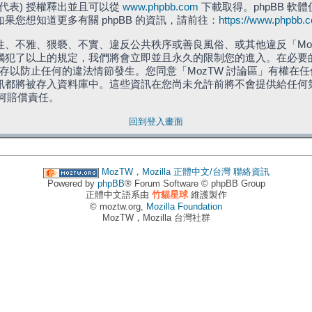
」代表) 授權釋出並且可以從
www.phpbb.com
下載取得。phpBB 軟體
您想知道更多有關 phpBB 的資訊，請前往：
https://www.phpbb.
、不雅、猥褻、不實、違反公共秩序或善良風俗、或其他違反「Moz
犯了以上的規定，我們將會立即並且永久的限制您的進入。在必要的情況
儲存以防止任何的違法情節發生。您同意「MozTW 討論區」有權
訊都將被存入資料庫中。這些資訊在您尚未允許前將不會提供給任何
任何賠償責任。
回到登入畫面
MozTW，Mozilla 正體中文/台灣
聯絡資訊
Powered by
phpBB
® Forum Software © phpBB Group
正體中文語系由
竹貓星球
維護製作
© moztw.org,
Mozilla Foundation
MozTW，Mozilla 台灣社群