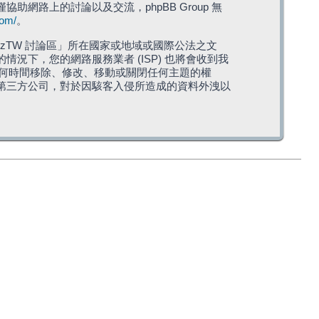
僅協助網路上的討論以及交流，phpBB Group 無
com/
。
TW 討論區」所在國家或地域或國際公法之文
下，您的網路服務業者 (ISP) 也將會收到我
在任何時間移除、修改、移動或關閉任何主題的權
第三方公司，對於因駭客入侵所造成的資料外洩以