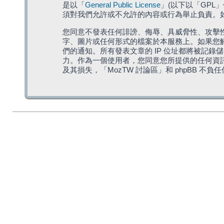
是以「
General Public License
」(以下以「GPL
須對我們允許或不允許的內容或行為舉止負責。如果
您同意不發表任何誹謗、侮辱、具威脅性、攻擊性
字、圖片或任何形式的檔案於本服務上。如果您觸
們的通知。所有發表文章的 IP 位址都將被記錄
力。作為一個使用者，您同意您所提供的任何資
及其損失，「MozTW 討論區」和 phpBB 不負