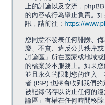
上的討論以及交流，phpBB
的內容或行為舉止負責。如果
訊，請前往：
https://www.
您同意不發表任何誹謗、侮
褻、不實、違反公共秩序或
討論區」所在國家或地域或
的檔案於本服務上。如果您
並且永久的限制您的進入。
者 (ISP) 也將會收到我們
被記錄儲存以防止任何的違法
論區」有權在任何時間移除