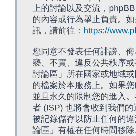
上的討論以及交流，phpBB
的內容或行為舉止負責。如果
訊，請前往：
https://www.
您同意不發表任何誹謗、侮
褻、不實、違反公共秩序或
討論區」所在國家或地域或
的檔案於本服務上。如果您
並且永久的限制您的進入。
者 (ISP) 也將會收到我們
被記錄儲存以防止任何的違法
論區」有權在任何時間移除