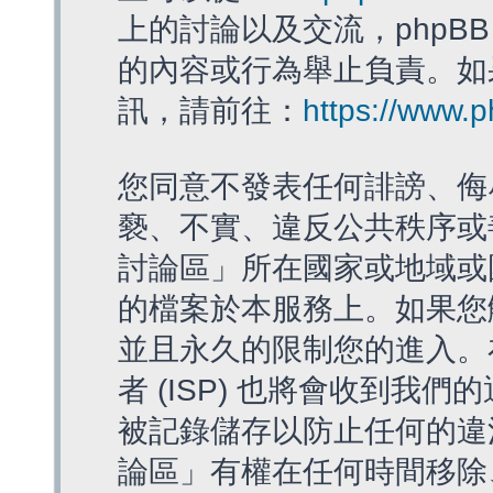
上的討論以及交流，phpBB
的內容或行為舉止負責。如果
訊，請前往：
https://www.
您同意不發表任何誹謗、侮
褻、不實、違反公共秩序或
討論區」所在國家或地域或
的檔案於本服務上。如果您
並且永久的限制您的進入。
者 (ISP) 也將會收到我們
被記錄儲存以防止任何的違法
論區」有權在任何時間移除