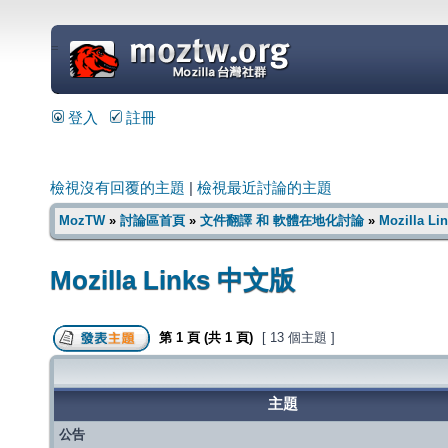
=
登入
註冊
檢視沒有回覆的主題
|
檢視最近討論的主題
MozTW
»
討論區首頁
»
文件翻譯 和 軟體在地化討論
»
Mozilla L
Mozilla Links 中文版
第
1
頁 (共
1
頁)
[ 13 個主題 ]
主題
公告