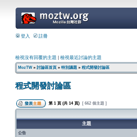
=
登入
註冊
檢視沒有回覆的主題
|
檢視最近討論的主題
MozTW
»
討論區首頁
»
特別議題
»
程式開發討論區
程式開發討論區
第
1
頁 (共
14
頁)
[ 662 個主題 ]
主題
公告