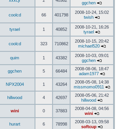
xxxcjr
2
40362
ggchen
2008-10-24, 15:02
coolcd
66
401798
twish
2008-10-21, 16:26
tyrael
1
40852
tyrael
2008-10-15, 20:42
coolcd
323
710862
michael520
2008-10-03, 09:01
quim
1
43382
ggchen
2008-08-06, 18:47
ggchen
5
66484
adam1977
2008-05-08, 14:38
NPX2004
1
43264
missmomo0911
2008-05-06, 21:42
hillwood
4
42697
hillwood
2008-04-08, 04:56
wini
0
37883
wini
2008-03-13, 09:58
hurart
6
78998
softcup