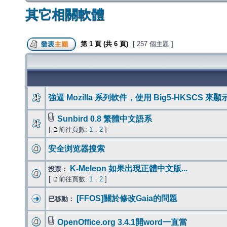
其它相關軟體
第
1
頁 (共
6
頁)
[ 257 個主題 ]
強逼 Mozilla 系列軟件，使用 Big5-HKSCS 來顯示
Sunbird 0.8 繁體中文語系
[
前往頁數:
1
，
2
]
安全浏览器搜索
K-Meleon 如果出現正體中文版...
投票：
[
前往頁數:
1
，
2
]
[FFOS]關於修改Gaia的問題
已移動：
OpenOffice.org 3.4.1開word一直當