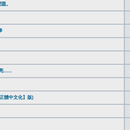
問題。
學
....
內核【正體中文化】版)