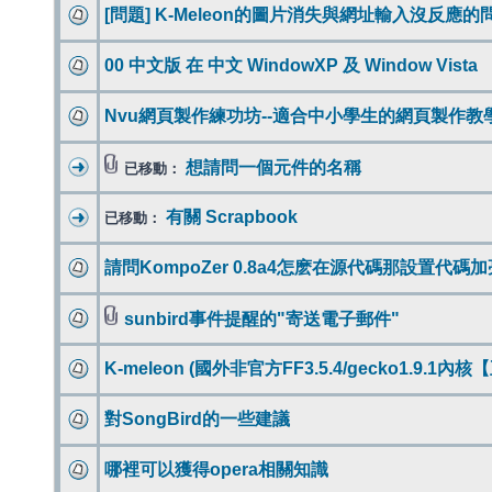
[問題] K-Meleon的圖片消失與網址輸入沒反應的
00 中文版 在 中文 WindowXP 及 Window Vista
Nvu網頁製作練功坊--適合中小學生的網頁製作教
想請問一個元件的名稱
已移動：
有關 Scrapbook
已移動：
請問KompoZer 0.8a4怎麽在源代碼那設置代碼加亮...
sunbird事件提醒的"寄送電子郵件"
K-meleon (國外非官方FF3.5.4/gecko1.9.1
對SongBird的一些建議
哪裡可以獲得opera相關知識