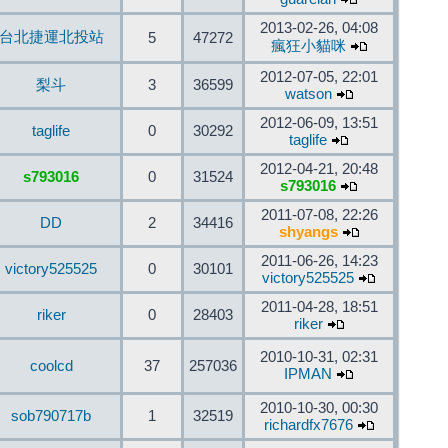
2013-02-26, 04:08
台北捷運北投站
5
47272
瘋狂小貓咪
2012-07-05, 22:01
梨斗
3
36599
watson
2012-06-09, 13:51
taglife
0
30292
taglife
2012-04-21, 20:48
s793016
0
31524
s793016
2011-07-08, 22:26
DD
2
34416
shyangs
2011-06-26, 14:23
victory525525
0
30101
victory525525
2011-04-28, 18:51
riker
0
28403
riker
2010-10-31, 02:31
coolcd
37
257036
IPMAN
2010-10-30, 00:30
sob790717b
1
32519
richardfx7676