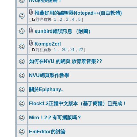
nvu的快捷键？
推薦好用的編輯器Notepad++(自由軟體)
[
前往頁數:
1
，
2
，
3
，
4
，
5
]
sunbird錯誤訊息 （附圖）
KompoZer!
[
前往頁數:
1
...
20
，
21
，
22
]
如何在NVU 的網頁 放背景音樂??
NVU網頁製作教學
關於Epiphany..
Flock1.2正體中文版本（基于簡體）已完成！
Miro 1.2.2 有可攜版嗎？
EmEditor的討論