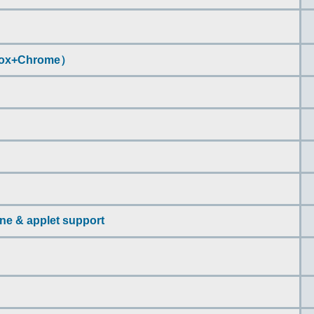
ox+Chrome）
ine & applet support