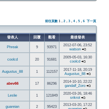
前往頁數
1
，
2
，
3
，
4
，
5
，
6
下一頁
發表人
回覆
觀看
最後發表
2012-07-06, 23:52
Phreak
9
93971
watson
2009-05-03, 16:30
coolcd
20
91681
coolcd
2017-11-18, 20:19
Augustus_88
1
112157
Augustus_88
2014-10-10, 22:22
abev66
17
86296
gandalf_Zoro
2020-03-26, 18:46
Leslie
1
121849
srikrot
2013-03-20, 17:22
guareian
2
95423
guareian