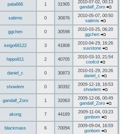
2010-07-02, 00:13
pata666
1
31905
gandalf_Zoro
2010-05-07, 00:50
satimis
0
30876
satimis
2010-03-25, 06:20
ggchen
0
30598
ggchen
2010-04-29, 16:26
keigo68122
3
41808
suvstone
2010-03-10, 21:54
hippo811
2
40705
coolcd
2010-01-29, 20:26
daniel_c
0
30873
daniel_c
2009-12-18, 16:53
showlem
0
30392
showlem
2009-12-06, 00:49
gandalf_Zoro
1
32063
gandalf_Zoro
2009-11-04, 03:23
akong
7
44189
gonbom
2009-09-04, 16:59
blackmass
6
70094
gonbom