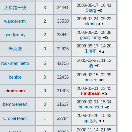
2009-08-17, 16:41
太原路一號
3
34441
Starg
2009-07-24, 09:23
wandererm
2
33530
akong
2009-06-09, 08:38
goodjimmy
2
33942
goodjimmy
2009-05-17, 14:20
朱克強
0
32825
朱克強
2009-02-27, 11:12
rockman.netto
5
42796
浩
2009-02-15, 02:39
benice
0
32436
benice
2009-02-01, 23:45
timdream
0
31406
timdream
2009-02-01, 15:04
bemoreheart
0
31617
bemoreheart
2009-01-20, 15:43
CrobatTeam
1
32784
余弘兵
2008-11-14, 21:55