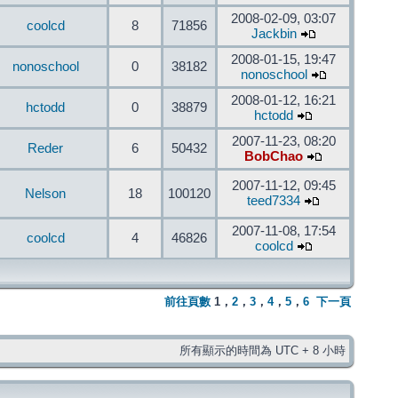
2008-02-09, 03:07
coolcd
8
71856
Jackbin
2008-01-15, 19:47
nonoschool
0
38182
nonoschool
2008-01-12, 16:21
hctodd
0
38879
hctodd
2007-11-23, 08:20
Reder
6
50432
BobChao
2007-11-12, 09:45
Nelson
18
100120
teed7334
2007-11-08, 17:54
coolcd
4
46826
coolcd
前往頁數
1
，
2
，
3
，
4
，
5
，
6
下一頁
所有顯示的時間為 UTC + 8 小時