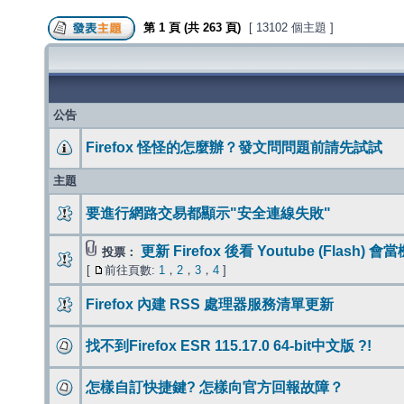
第
1
頁 (共
263
頁)
[ 13102 個主題 ]
公告
Firefox 怪怪的怎麼辦？發文問問題前請先試試
主題
要進行網路交易都顯示"安全連線失敗"
更新 Firefox 後看 Youtube (Flash)
投票：
[
前往頁數:
1
，
2
，
3
，
4
]
Firefox 內建 RSS 處理器服務清單更新
找不到Firefox ESR 115.17.0 64-bit中文版 ?!
怎樣自訂快捷鍵? 怎樣向官方回報故障？