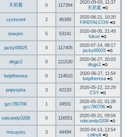
2020-09-03, 11:37
天邪翼
0
117394
天邪翼
2020-08-21, 10:20
cyvincent
2
45395
FIREFALCON
2020-08-05, 21:49
isaxpro
5
53141
fukuo
2020-07-14, 08:17
jacky00025
0
117405
jacky00025
2020-06-27, 20:03
dkgjs2
0
121530
dkgjs2
2020-06-27, 11:54
twtptheresa
0
114610
twtptheresa
2020-05-22, 22:29
popyoyka
3
42133
CSY
2020-05-22, 01:28
gzc780706
1
34931
gzc780706
2020-05-21, 09:04
rubcandy0208
0
116551
rubcandy0208
2020-04-13, 12:54
mizuyoru
3
44494
colinylt