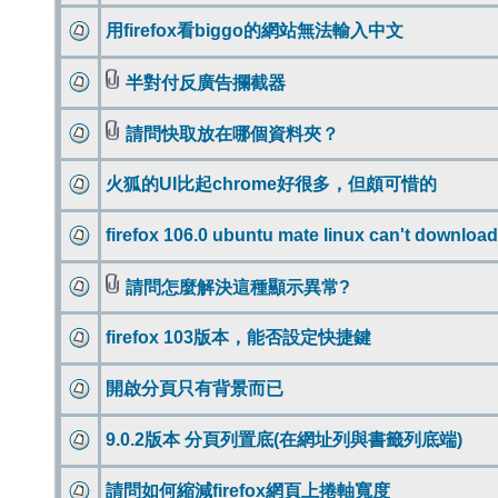
用firefox看biggo的網站無法輸入中文
半對付反廣告攔截器
請問快取放在哪個資料夾？
火狐的UI比起chrome好很多，但頗可惜的
firefox 106.0 ubuntu mate linux can't downloa
請問怎麼解決這種顯示異常?
firefox 103版本，能否設定快捷鍵
開啟分頁只有背景而已
9.0.2版本 分頁列置底(在網址列與書籤列底端)
請問如何縮減firefox網頁上捲軸寬度