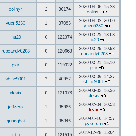
2020-04-06, 15:23
colinylt
2
36174
colinylt
2020-04-02, 20:00
yuen5230
1
37083
yuen5230
2020-03-29, 18:03
inu20
0
122374
inu20
2020-03-25, 10:58
rubcandy0208
0
120663
rubcandy0208
2020-03-21, 15:10
psir
0
119022
psir
2020-03-06, 14:27
shine9001
2
40957
shine9001
2020-03-02, 16:36
alesis
0
121076
alesis
2020-02-04, 20:53
jeffzero
1
35966
Irvin
2020-01-16, 14:57
quanghai
1
35346
pyxerelin
2019-12-28, 15:04
tcbb
0
121515