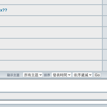
x??
顯示主題 :
排序