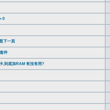
= 0
不是下一頁
充套件
卡,到底加RAM 有沒有用?