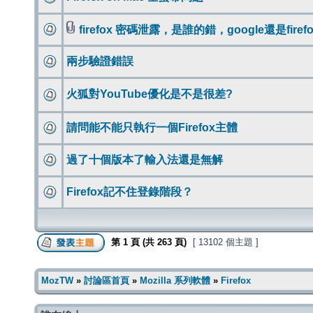
firefox 密碼泄露，是誰的錯，google還是firefo
兩步驗證錯誤
火狐對YouTube優化是不是很差?
請問能不能只執行一個Firefox主體
過了十個版本了輸入法還是無解
Firefox記不住登錄階段？
第
1
頁 (共
263
頁)
[ 13102 個主題 ]
MozTW
»
討論區首頁
»
Mozilla 系列軟體
»
Firefox