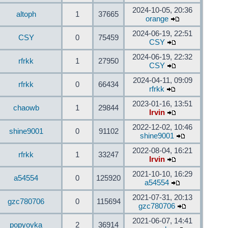
2024-10-05, 20:36
altoph
1
37665
orange
2024-06-19, 22:51
CSY
0
75459
CSY
2024-06-19, 22:32
rfrkk
1
27950
CSY
2024-04-11, 09:09
rfrkk
0
66434
rfrkk
2023-01-16, 13:51
chaowb
1
29844
Irvin
2022-12-02, 10:46
shine9001
0
91102
shine9001
2022-08-04, 16:21
rfrkk
1
33247
Irvin
2021-10-10, 16:29
a54554
0
125920
a54554
2021-07-31, 20:13
gzc780706
0
115694
gzc780706
2021-06-07, 14:41
popyoyka
2
36914