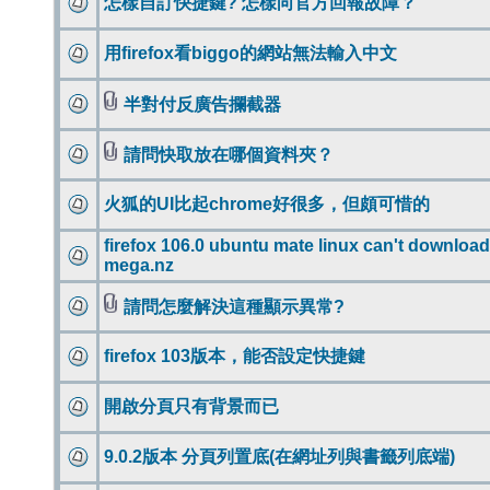
怎樣自訂快捷鍵? 怎樣向官方回報故障？
用firefox看biggo的網站無法輸入中文
半對付反廣告攔截器
請問快取放在哪個資料夾？
火狐的UI比起chrome好很多，但頗可惜的
firefox 106.0 ubuntu mate linux can't download
mega.nz
請問怎麼解決這種顯示異常?
firefox 103版本，能否設定快捷鍵
開啟分頁只有背景而已
9.0.2版本 分頁列置底(在網址列與書籤列底端)