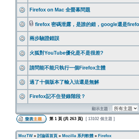
Firefox on Mac 全螢幕問題
firefox 密碼泄露，是誰的錯，google還是firefo
兩步驗證錯誤
火狐對YouTube優化是不是很差?
請問能不能只執行一個Firefox主體
過了十個版本了輸入法還是無解
Firefox記不住登錄階段？
顯示主題 :
第
1
頁 (共
263
頁)
[ 13102 個主題 ]
MozTW
»
討論區首頁
»
Mozilla 系列軟體
»
Firefox