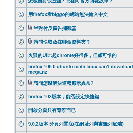
怎樣自訂快捷鍵? 怎樣向官方回報故障？
用firefox看biggo的網站無法輸入中文
半對付反廣告攔截器
請問快取放在哪個資料夾？
火狐的UI比起chrome好很多，但頗可惜的
firefox 106.0 ubuntu mate linux can't download
mega.nz
請問怎麼解決這種顯示異常?
firefox 103版本，能否設定快捷鍵
開啟分頁只有背景而已
9.0.2版本 分頁列置底(在網址列與書籤列底端)