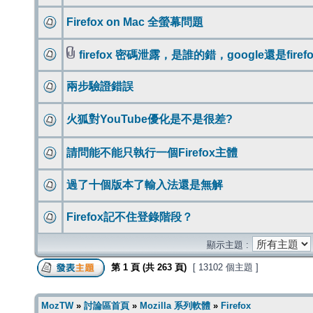
Firefox on Mac 全螢幕問題
firefox 密碼泄露，是誰的錯，google還是firefo
兩步驗證錯誤
火狐對YouTube優化是不是很差?
請問能不能只執行一個Firefox主體
過了十個版本了輸入法還是無解
Firefox記不住登錄階段？
顯示主題 :
第
1
頁 (共
263
頁)
[ 13102 個主題 ]
MozTW
»
討論區首頁
»
Mozilla 系列軟體
»
Firefox