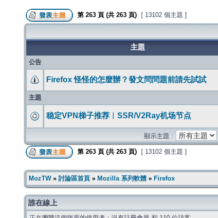
第
263
頁 (共
263
頁)
[ 13102 個主題 ]
主題
公告
Firefox 怪怪的怎麼辦？發文問問題前請先試試
主題
稳定VPN梯子推荐︱SSR/V2Ray机场节点
顯示主題 :
第
263
頁 (共
263
頁)
[ 13102 個主題 ]
MozTW
»
討論區首頁
»
Mozilla 系列軟體
»
Firefox
誰在線上
正在瀏覽這個版面的使用者：沒有註冊會員 和 110 位訪客