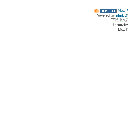
MozT
Powered by
phpBB
正體中文
© moztw
MozT