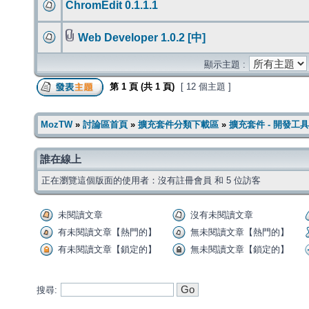
ChromEdit 0.1.1.1
Web Developer 1.0.2 [中]
顯示主題 :
第
1
頁 (共
1
頁)
[ 12 個主題 ]
MozTW
»
討論區首頁
»
擴充套件分類下載區
»
擴充套件 - 開發工具
誰在線上
正在瀏覽這個版面的使用者：沒有註冊會員 和 5 位訪客
未閱讀文章
沒有未閱讀文章
有未閱讀文章【熱門的】
無未閱讀文章【熱門的】
有未閱讀文章【鎖定的】
無未閱讀文章【鎖定的】
搜尋: