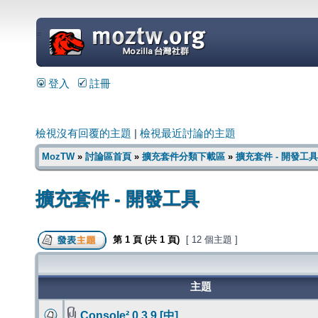
=
登入
註冊
檢視沒有回覆的主題
|
檢視最近討論的主題
MozTW
»
討論區首頁
»
擴充套件分類下載區
»
擴充套件 - 開發工具
擴充套件 - 開發工具
第
1
頁 (共
1
頁)
[ 12 個主題 ]
主題
Console² 0.3.9 [中]