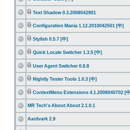
Text Shadow 0.3.2008042901
Configuration Mania 1.12.2010042501 [中]
Stylish 0.5.7 [中]
Quick Locale Switcher 1.3.5 [中]
User Agent Switcher 0.6.8
Nightly Tester Tools 1.0.3 [中]
ContextMenu Extensions 4.1.2008040702 [中
MR Tech's About:About 2.1.0.1
Aardvark 2.9