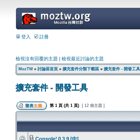
=
登入
註冊
檢視沒有回覆的主題
|
檢視最近討論的主題
MozTW
»
討論區首頁
»
擴充套件分類下載區
»
擴充套件 - 開發工具
擴充套件 - 開發工具
第
1
頁 (共
1
頁)
[ 12 個主題 ]
Console² 0.3.9 [中]