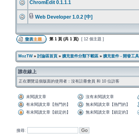
ChromEdit 0.1.1.1
Web Developer 1.0.2 [中]
第
1
頁 (共
1
頁)
[ 12 個主題 ]
MozTW
»
討論區首頁
»
擴充套件分類下載區
»
擴充套件 - 開發工具
誰在線上
正在瀏覽這個版面的使用者：沒有註冊會員 和 10 位訪客
未閱讀文章
沒有未閱讀文章
有未閱讀文章【熱門的】
無未閱讀文章【熱門的】
有未閱讀文章【鎖定的】
無未閱讀文章【鎖定的】
搜尋: