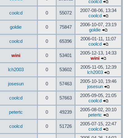
coolcd
2007-08-06, 13:34
coolcd
0
55072
coolcd
2006-10-07, 23:19
goldie
0
75847
goldie
2006-01-11, 11:07
coolcd
0
65396
coolcd
2005-12-13, 14:33
wini
0
53401
wini
2005-11-05, 12:39
lch2003
0
53602
lch2003
2005-10-10, 19:46
josesun
0
57463
josesun
2005-09-05, 21:05
coolcd
0
57663
coolcd
2005-08-02, 20:10
petertc
0
49239
petertc
2005-07-15, 22:47
coolcd
0
51726
coolcd