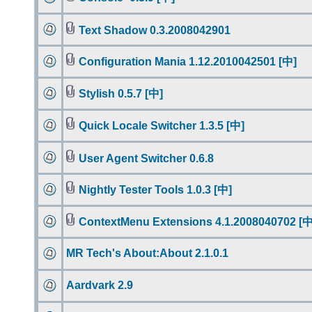
Text Shadow 0.3.2008042901
Configuration Mania 1.12.2010042501 [中]
Stylish 0.5.7 [中]
Quick Locale Switcher 1.3.5 [中]
User Agent Switcher 0.6.8
Nightly Tester Tools 1.0.3 [中]
ContextMenu Extensions 4.1.2008040702 [中
MR Tech's About:About 2.1.0.1
Aardvark 2.9