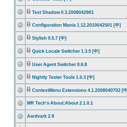
Text Shadow 0.3.2008042901
Configuration Mania 1.12.2010042501 [中]
Stylish 0.5.7 [中]
Quick Locale Switcher 1.3.5 [中]
User Agent Switcher 0.6.8
Nightly Tester Tools 1.0.3 [中]
ContextMenu Extensions 4.1.2008040702 [中
MR Tech's About:About 2.1.0.1
Aardvark 2.9