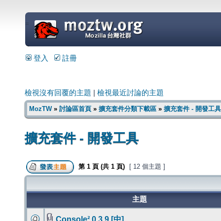
=
登入
註冊
檢視沒有回覆的主題
|
檢視最近討論的主題
MozTW
»
討論區首頁
»
擴充套件分類下載區
»
擴充套件 - 開發工具
擴充套件 - 開發工具
第
1
頁 (共
1
頁)
[ 12 個主題 ]
主題
Console² 0.3.9 [中]