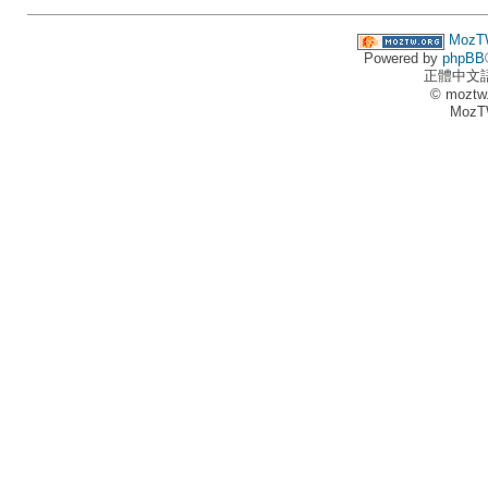
MozT
Powered by
phpBB
正體中文
© moztw
MozT