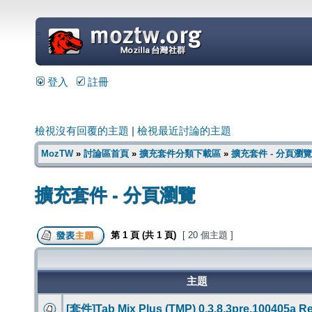
=
登入
註冊
檢視沒有回覆的主題
|
檢視最近討論的主題
MozTW
»
討論區首頁
»
擴充套件分類下載區
»
擴充套件 - 分頁瀏覽
擴充套件 - 分頁瀏覽
第
1
頁 (共
1
頁)
[ 20 個主題 ]
主題
[套件]Tab Mix Plus (TMP) 0.3.8.3pre.100405a R