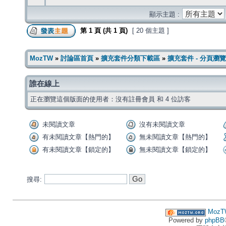
顯示主題 :
第
1
頁 (共
1
頁)
[ 20 個主題 ]
MozTW
»
討論區首頁
»
擴充套件分類下載區
»
擴充套件 - 分頁瀏覽
誰在線上
正在瀏覽這個版面的使用者：沒有註冊會員 和 4 位訪客
未閱讀文章
沒有未閱讀文章
有未閱讀文章【熱門的】
無未閱讀文章【熱門的】
有未閱讀文章【鎖定的】
無未閱讀文章【鎖定的】
搜尋:
MozT
Powered by
phpBB