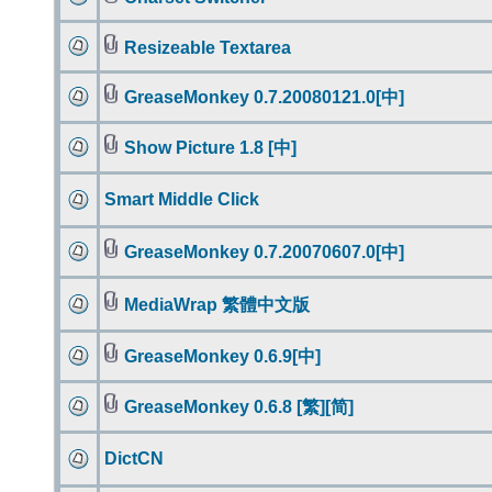
Resizeable Textarea
GreaseMonkey 0.7.20080121.0[中]
Show Picture 1.8 [中]
Smart Middle Click
GreaseMonkey 0.7.20070607.0[中]
MediaWrap 繁體中文版
GreaseMonkey 0.6.9[中]
GreaseMonkey 0.6.8 [繁][简]
DictCN