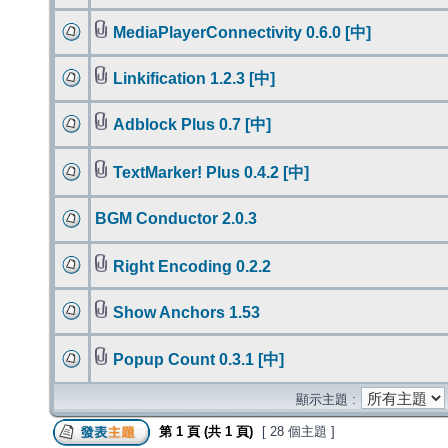
MediaPlayerConnectivity 0.6.0 [中]
Linkification 1.2.3 [中]
Adblock Plus 0.7 [中]
TextMarker! Plus 0.4.2 [中]
BGM Conductor 2.0.3
Right Encoding 0.2.2
Show Anchors 1.53
Popup Count 0.3.1 [中]
顯示主題 :
第
1
頁 (共
1
頁)
[ 28 個主題 ]