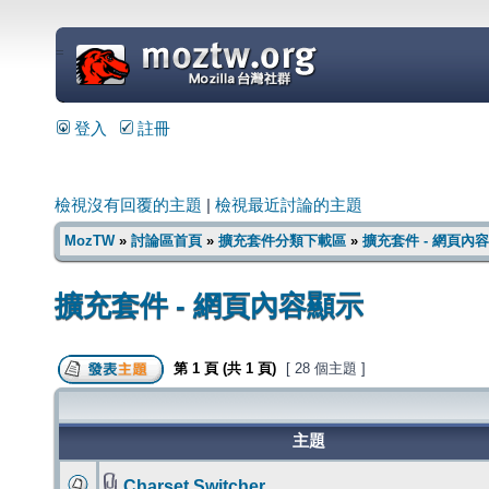
=
登入
註冊
檢視沒有回覆的主題
|
檢視最近討論的主題
MozTW
»
討論區首頁
»
擴充套件分類下載區
»
擴充套件 - 網頁內
擴充套件 - 網頁內容顯示
第
1
頁 (共
1
頁)
[ 28 個主題 ]
主題
Charset Switcher