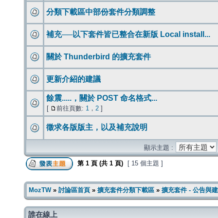
分類下載區中部份套件分類調整
補充──以下套件皆已整合在新版 Local install...
關於 Thunderbird 的擴充套件
更新介紹的建議
餘震.....，關於 POST 命名格式...
[
前往頁數:
1
，
2
]
徵求各版版主，以及補充說明
顯示主題 :
第
1
頁 (共
1
頁)
[ 15 個主題 ]
MozTW
»
討論區首頁
»
擴充套件分類下載區
»
擴充套件 - 公告與
誰在線上