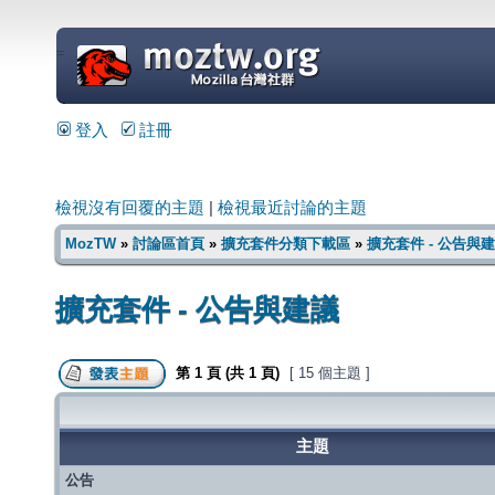
=
登入
註冊
檢視沒有回覆的主題
|
檢視最近討論的主題
MozTW
»
討論區首頁
»
擴充套件分類下載區
»
擴充套件 - 公告與
擴充套件 - 公告與建議
第
1
頁 (共
1
頁)
[ 15 個主題 ]
主題
公告