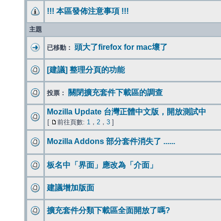
!!! 本區發佈注意事項 !!!
主題
頭大了firefox for mac壞了
已移動：
[建議] 整理分頁的功能
關閉擴充套件下載區的調查
投票：
Mozilla Update 台灣正體中文版，開放測試中
[
前往頁數:
1
，
2
，
3
]
Mozilla Addons 部分套件消失了 ......
板名中「界面」應改為「介面」
建議增加版面
擴充套件分類下載區全面開放了嗎?