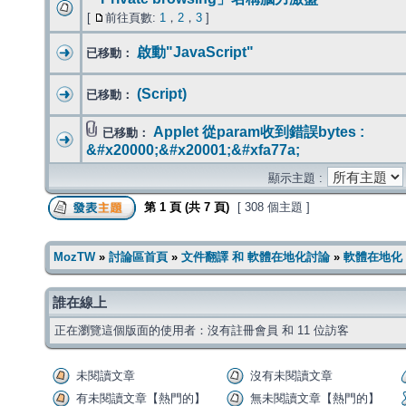
[
前往頁數:
1
，
2
，
3
]
啟動"JavaScript"
已移動：
(Script)
已移動：
Applet 從param收到錯誤bytes :
已移動：
&#x20000;&#x20001;&#xfa77a;
顯示主題 :
第
1
頁 (共
7
頁)
[ 308 個主題 ]
MozTW
»
討論區首頁
»
文件翻譯 和 軟體在地化討論
»
軟體在地化
誰在線上
正在瀏覽這個版面的使用者：沒有註冊會員 和 11 位訪客
未閱讀文章
沒有未閱讀文章
有未閱讀文章【熱門的】
無未閱讀文章【熱門的】