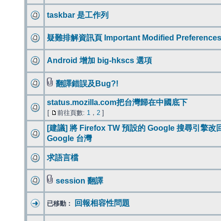
taskbar 是工作列
疑難排解資訊頁 Important Modified Preference
Android 增加 big-hkscs 選項
翻譯錯誤及Bug?!
status.mozilla.com把台灣歸在中國底下
[
前往頁數:
1
，
2
]
[建議] 將 Firefox TW 預設的 Google 搜尋引擎改
Google 台灣
求語言檔
session 翻譯
回報相容性問題
已移動：