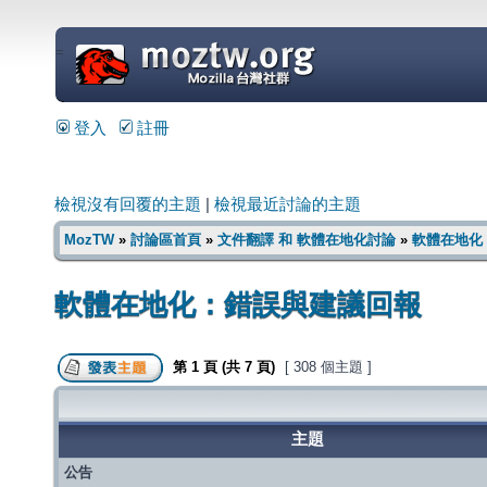
=
登入
註冊
檢視沒有回覆的主題
|
檢視最近討論的主題
MozTW
»
討論區首頁
»
文件翻譯 和 軟體在地化討論
»
軟體在地化
軟體在地化：錯誤與建議回報
第
1
頁 (共
7
頁)
[ 308 個主題 ]
主題
公告