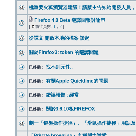
極重要火狐瀏覽器建議！請版主告知給開發人員，
Firefox 4.0 Beta 翻譯回報討論串
[
前往頁數:
1
，
2
]
從譯文 開啟本地的檔案 談起
關於Firefox3: token 的翻譯問題
找不到元件..
已移動：
有關Apple Quicktime的問題
已移動：
錯誤報告 : 經常
已移動：
關於3.6.10板FIREFOX
已移動：
劃一「鍵盤操作捷徑」、「滑鼠操作捷徑」用語及
「Private browsing」名稱腦力激盪