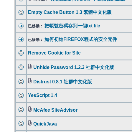
Empty Cache Button 1.3 繁體中文化版
把帳號密碼存到一個txt file
已移動：
如何初始FIREFOX程式的安全元件
已移動：
Remove Cookie for Site
Unhide Password 1.2.3 社群中文化版
Distrust 0.8.1 社群中文化版
YesScript 1.4
McAfee SiteAdvisor
QuickJava