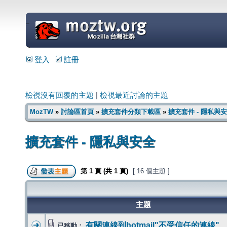
=
登入
註冊
檢視沒有回覆的主題
|
檢視最近討論的主題
MozTW
»
討論區首頁
»
擴充套件分類下載區
»
擴充套件 - 隱私與
擴充套件 - 隱私與安全
第
1
頁 (共
1
頁)
[ 16 個主題 ]
主題
有關連線到hotmail"不受信任的連線"
已移動：