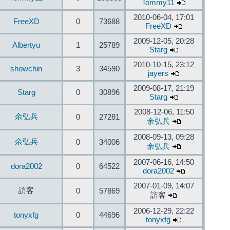
Tommy11
2010-06-04, 17:01
FreeXD
0
73688
FreeXD
2009-12-05, 20:28
Albertyu
1
25789
Starg
2010-10-15, 23:12
showchin
3
34590
jayers
2009-08-17, 21:19
Starg
0
30896
Starg
2008-12-06, 11:50
余弘兵
0
27281
余弘兵
2008-09-13, 09:28
余弘兵
0
34006
余弘兵
2007-06-16, 14:50
dora2002
0
64522
dora2002
2007-01-09, 14:07
訪客
0
57869
訪客
2006-12-29, 22:22
tonyxfg
0
44696
tonyxfg