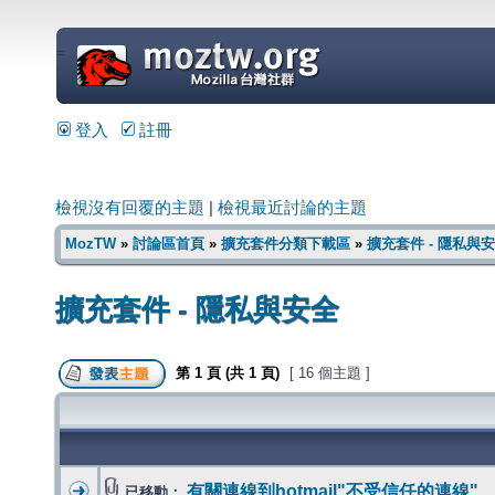
=
登入
註冊
檢視沒有回覆的主題
|
檢視最近討論的主題
MozTW
»
討論區首頁
»
擴充套件分類下載區
»
擴充套件 - 隱私與
擴充套件 - 隱私與安全
第
1
頁 (共
1
頁)
[ 16 個主題 ]
有關連線到hotmail"不受信任的連線"
已移動：