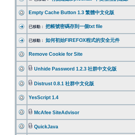
Empty Cache Button 1.3 繁體中文化版
把帳號密碼存到一個txt file
已移動：
如何初始FIREFOX程式的安全元件
已移動：
Remove Cookie for Site
Unhide Password 1.2.3 社群中文化版
Distrust 0.8.1 社群中文化版
YesScript 1.4
McAfee SiteAdvisor
QuickJava