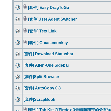
[套件] Easy DragToGo
[套件]User Agent Switcher
[套件] Text Link
[套件] Greasemonkey
[套件] Download Statusbar
[套件] All-in-One Sidebar
[套件]Split Browser
[套件] AutoCopy 0.8
[套件]ScrapBook
[套件] Tab Kit: 在Firefox 3最精簡穩定的分