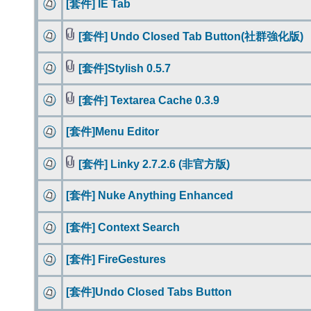
[套件] IE Tab
[套件] Undo Closed Tab Button(社群強化版)
[套件]Stylish 0.5.7
[套件] Textarea Cache 0.3.9
[套件]Menu Editor
[套件] Linky 2.7.2.6 (非官方版)
[套件] Nuke Anything Enhanced
[套件] Context Search
[套件] FireGestures
[套件]Undo Closed Tabs Button