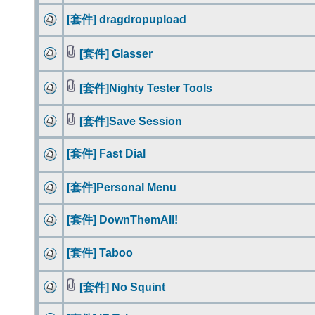
[套件] dragdropupload
[套件] Glasser
[套件]Nighty Tester Tools
[套件]Save Session
[套件] Fast Dial
[套件]Personal Menu
[套件] DownThemAll!
[套件] Taboo
[套件] No Squint