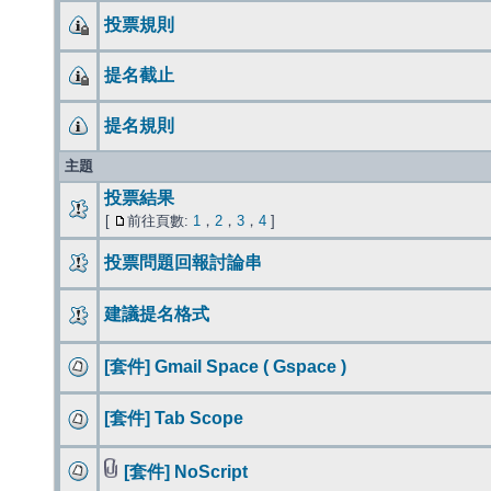
投票規則
提名截止
提名規則
主題
投票結果
[
前往頁數:
1
，
2
，
3
，
4
]
投票問題回報討論串
建議提名格式
[套件] Gmail Space ( Gspace )
[套件] Tab Scope
[套件] NoScript