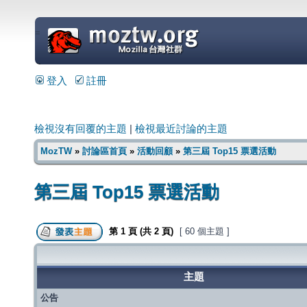
=
登入
註冊
檢視沒有回覆的主題
|
檢視最近討論的主題
MozTW
»
討論區首頁
»
活動回顧
»
第三屆 Top15 票選活動
第三屆 Top15 票選活動
第
1
頁 (共
2
頁)
[ 60 個主題 ]
主題
公告