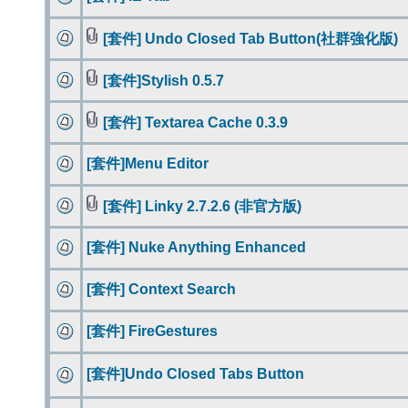
[套件] Undo Closed Tab Button(社群強化版)
[套件]Stylish 0.5.7
[套件] Textarea Cache 0.3.9
[套件]Menu Editor
[套件] Linky 2.7.2.6 (非官方版)
[套件] Nuke Anything Enhanced
[套件] Context Search
[套件] FireGestures
[套件]Undo Closed Tabs Button