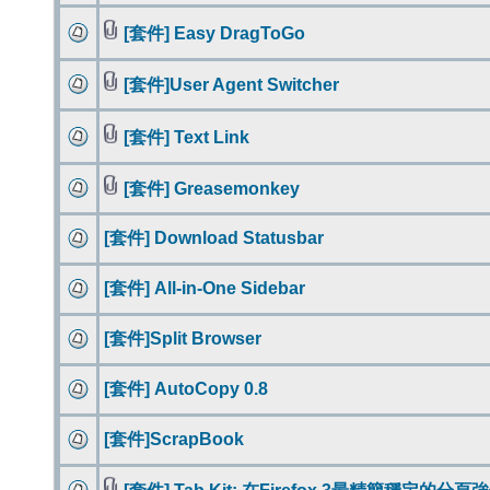
[套件] Easy DragToGo
[套件]User Agent Switcher
[套件] Text Link
[套件] Greasemonkey
[套件] Download Statusbar
[套件] All-in-One Sidebar
[套件]Split Browser
[套件] AutoCopy 0.8
[套件]ScrapBook