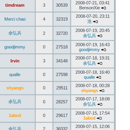
2008-07-21, 03:41
timdream
3
30539
BensonXie
2008-07-20, 23:11
Merci chao
4
32319
浩
2008-07-19, 20:45
余弘兵
2
32720
余弘兵
2008-07-19, 16:43
goodjimmy
0
27518
goodjimmy
2008-07-18, 19:31
Irvin
3
34148
余弘兵
2008-07-18, 16:40
qualle
0
27598
qualle
2008-07-18, 00:28
shyangs
0
29511
shyangs
2008-07-17, 18:08
余弘兵
0
28257
余弘兵
2008-07-15, 17:54
1abcd
0
29617
1abcd
2008-07-15, 12:06
余弘兵
2
36332