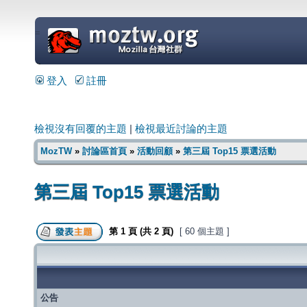
=
登入
註冊
檢視沒有回覆的主題
|
檢視最近討論的主題
MozTW
»
討論區首頁
»
活動回顧
»
第三屆 Top15 票選活動
第三屆 Top15 票選活動
第
1
頁 (共
2
頁)
[ 60 個主題 ]
公告