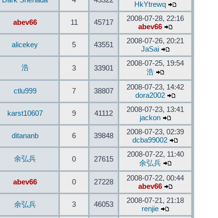
Dark Shenada
4
43322
HkYtrewq
2008-07-28, 22:16
abev66
11
45717
abev66
2008-07-26, 20:21
alicekey
5
43551
JaSai
2008-07-25, 19:54
浩
3
33901
浩
2008-07-23, 14:42
ctlu999
7
38807
dora2002
2008-07-23, 13:41
karst10607
9
41112
jackon
2008-07-23, 02:39
ditananb
6
39848
dcba99002
2008-07-22, 11:40
余弘兵
0
27615
余弘兵
2008-07-22, 00:44
abev66
0
27228
abev66
2008-07-21, 21:18
余弘兵
3
46053
renjie