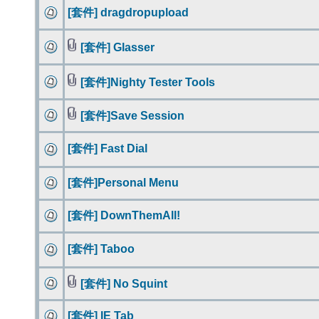
[套件] dragdropupload
[套件] Glasser
[套件]Nighty Tester Tools
[套件]Save Session
[套件] Fast Dial
[套件]Personal Menu
[套件] DownThemAll!
[套件] Taboo
[套件] No Squint
[套件] IE Tab