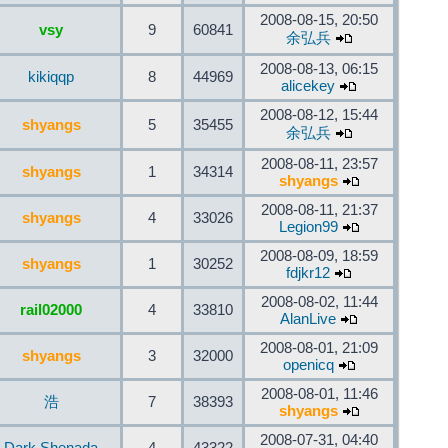
2008-08-15, 20:50
vsy
9
60841
余弘兵
2008-08-13, 06:15
kikiqqp
8
44969
alicekey
2008-08-12, 15:44
shyangs
5
35455
余弘兵
2008-08-11, 23:57
shyangs
1
34314
shyangs
2008-08-11, 21:37
shyangs
4
33026
Legion99
2008-08-09, 18:59
shyangs
1
30252
fdjkr12
2008-08-02, 11:44
rail02000
4
33810
AlanLive
2008-08-01, 21:09
shyangs
3
32000
openicq
2008-08-01, 11:46
浩
7
38393
shyangs
2008-07-31, 04:40