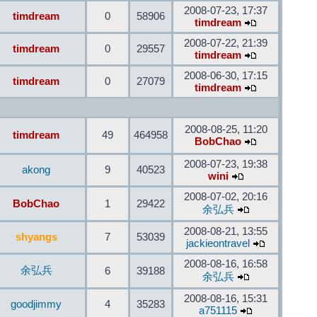
2008-07-23, 17:37
timdream
0
58906
timdream
2008-07-22, 21:39
timdream
0
29557
timdream
2008-06-30, 17:15
timdream
0
27079
timdream
2008-08-25, 11:20
timdream
49
464958
BobChao
2008-07-23, 19:38
akong
9
40523
wini
2008-07-02, 20:16
BobChao
1
29422
余弘兵
2008-08-21, 13:55
shyangs
7
53039
jackieontravel
2008-08-16, 16:58
余弘兵
6
39188
余弘兵
2008-08-16, 15:31
goodjimmy
4
35283
a751115