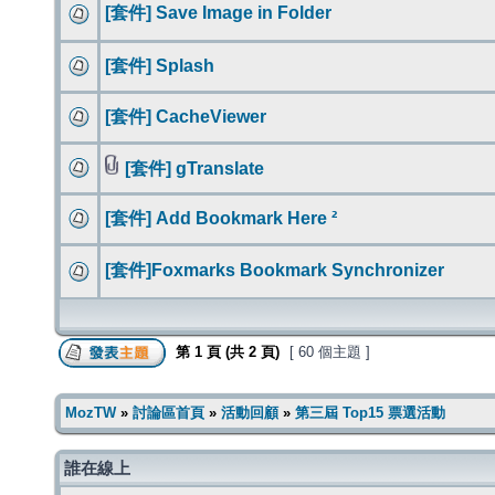
[套件] Save Image in Folder
[套件] Splash
[套件] CacheViewer
[套件] gTranslate
[套件] Add Bookmark Here ²
[套件]Foxmarks Bookmark Synchronizer
第
1
頁 (共
2
頁)
[ 60 個主題 ]
MozTW
»
討論區首頁
»
活動回顧
»
第三屆 Top15 票選活動
誰在線上