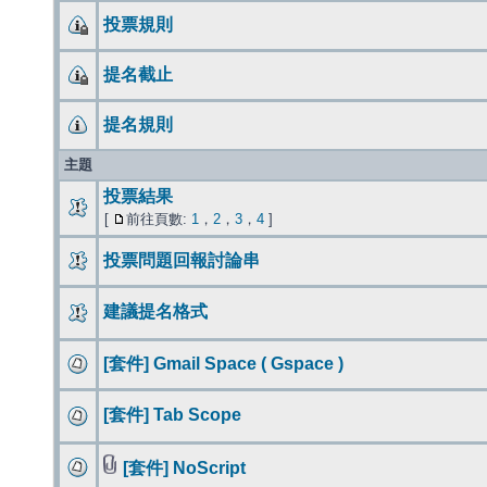
投票規則
提名截止
提名規則
主題
投票結果
[
前往頁數:
1
，
2
，
3
，
4
]
投票問題回報討論串
建議提名格式
[套件] Gmail Space ( Gspace )
[套件] Tab Scope
[套件] NoScript