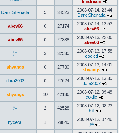
timdream
2008-07-14, 23:44
Dark Shenada
5
34523
Dark Shenada
2008-07-14, 12:53
abev66
0
27174
abev66
2008-07-13, 22:06
abev66
0
27338
abev66
2008-07-13, 17:58
浩
3
32530
coolcd
2008-07-13, 14:01
shyangs
0
27730
shyangs
2008-07-13, 13:39
dora2002
0
27624
dora2002
2008-07-12, 09:49
shyangs
10
42136
goldie
2008-07-12, 08:23
浩
2
42528
Kill
2008-07-12, 07:46
hyderai
1
28849
浩