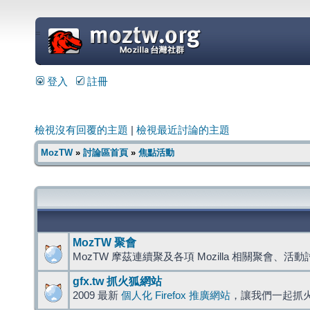
=
登入
註冊
檢視沒有回覆的主題
|
檢視最近討論的主題
MozTW
»
討論區首頁
»
焦點活動
MozTW 聚會
MozTW 摩茲連續聚及各項 Mozilla 相關聚會、活
gfx.tw 抓火狐網站
2009 最新
個人化 Firefox 推廣網站
，讓我們一起抓