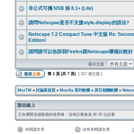
非公式可攜 NSB 娘 8.1+ (Lite)
請問Netscpae是否不支援style.display的語法?
Netscape 7.2 Compact Tune 中文版 Re: Secon
Edition!
請問誰可以告訴我Firefox跟Netscape哪個比較好
顯示主題 :
第
1
頁 (共
7
頁)
[ 317 個主題 ]
MozTW
»
討論區首頁
»
Mozilla 系列軟體
»
其它相關軟體
»
Nets
誰在線上
正在瀏覽這個版面的使用者：沒有註冊會員 和 20 位訪客
未閱讀文章
沒有未閱讀文章