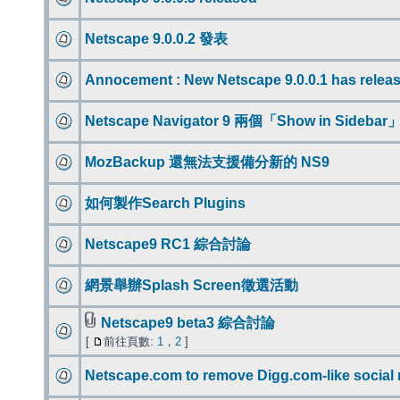
Netscape 9.0.0.2 發表
Annocement : New Netscape 9.0.0.1 has relea
Netscape Navigator 9 兩個「Show in Sidebar
MozBackup 還無法支援備分新的 NS9
如何製作Search Plugins
Netscape9 RC1 綜合討論
網景舉辦Splash Screen徵選活動
Netscape9 beta3 綜合討論
[
前往頁數:
1
，
2
]
Netscape.com to remove Digg.com-like social