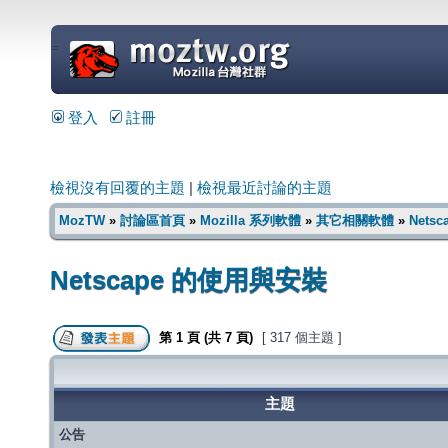
=
登入
註冊
檢視沒有回覆的主題
|
檢視最近討論的主題
MozTW
»
討論區首頁
»
Mozilla 系列軟體
»
其它相關軟體
»
Nets
Netscape 的使用與安裝
第
1
頁 (共
7
頁)
[ 317 個主題 ]
主題
公告