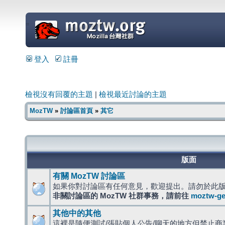
=
登入
註冊
檢視沒有回覆的主題
|
檢視最近討論的主題
MozTW
»
討論區首頁
»
其它
版面
有關 MozTW 討論區
如果你對討論區有任何意見，歡迎提出。請勿於此
非關討論區的 MozTW 社群事務，請前往
moztw-g
其他中的其他
這裡是隨便測試/張貼個人公告/聊天的地方但禁止