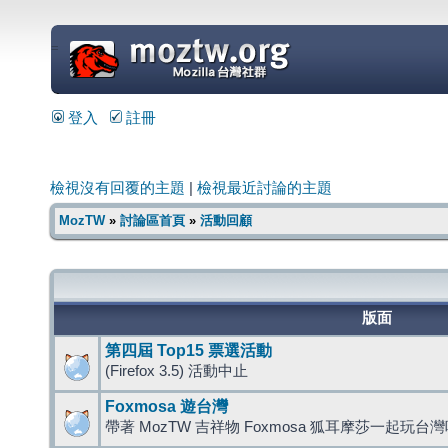
=
登入
註冊
檢視沒有回覆的主題
|
檢視最近討論的主題
MozTW
»
討論區首頁
»
活動回顧
版面
第四屆 Top15 票選活動
(Firefox 3.5) 活動中止
Foxmosa 遊台灣
帶著 MozTW 吉祥物 Foxmosa 狐耳摩莎一起玩台