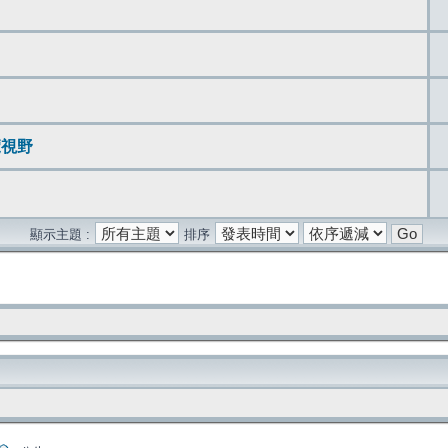
覽視野
顯示主題 :
排序