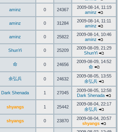
2009-08-14, 11:19
aminz
0
24367
aminz
2009-08-14, 11:11
aminz
0
31284
aminz
2009-08-14, 10:46
aminz
0
25822
aminz
2009-08-09, 21:29
ShunYi
0
25209
ShunYi
2009-08-09, 14:52
命
0
24656
命
2009-08-05, 13:55
余弘兵
0
24632
余弘兵
2009-08-05, 12:58
Dark Shenada
1
27045
Dark Shenada
2009-08-04, 22:17
shyangs
1
25442
余弘兵
2009-08-04, 20:57
shyangs
0
23870
shyangs