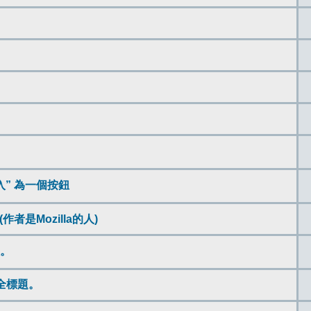
新載入” 為一個按鈕
(作者是Mozilla的人)
鈕。
顯示全標題。