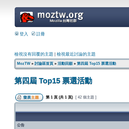
=
登入
註冊
檢視沒有回覆的主題
|
檢視最近討論的主題
MozTW
»
討論區首頁
»
活動回顧
»
第四屆 Top15 票選活動
第四屆 Top15 票選活動
第
1
頁 (共
1
頁)
[ 42 個主題 ]
公告