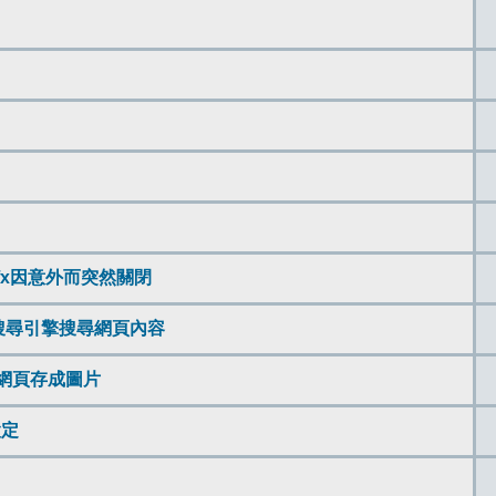
不怕fx因意外而突然關閉
能選擇搜尋引擎搜尋網頁內容
 將整個網頁存成圖片
設定