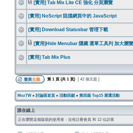
[實用] Tab Mix Lite CE 強化 分頁瀏覽
[實用] NoScript 阻擋網頁中的 JavaScript
[實用] Download Statusbar 管理下載
[實用]Hide Menubar 隱藏 選單工具列 加大瀏
[實用] Tab Mix Plus
第
1
頁 (共
1
頁)
[ 42 個主題 ]
MozTW
»
討論區首頁
»
活動回顧
»
第四屆 Top15 票選活動
誰在線上
正在瀏覽這個版面的使用者：沒有註冊會員 和 12 位訪客