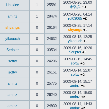
2009-08-26, 23:09
Linuxice
1
25591
余弘兵
2009-08-26, 04:14
aminz
1
28474
rot03065
2009-08-25, 17:14
shyangs
0
26164
shyangs
2009-08-18, 12:25
yikeouch
0
24632
yikeouch
2009-08-16, 10:26
Scripter
0
33534
Scripter
2009-08-15, 14:45
softw
0
24206
softw
2009-08-14, 22:07
softw
0
26151
softw
2009-08-14, 15:17
aminz
0
25775
aminz
2009-08-14, 15:00
aminz
0
26240
aminz
2009-08-14, 14:43
aminz
0
24930
aminz