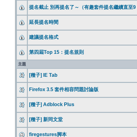
提名截止 別再提名了～（有趣套件提名繼續直至9 
延長提名時間
建議提名格式
第四屆Top 15：提名規則
主題
[種子] IE Tab
Firefox 3.5 套件相容問題討論版
[種子] Adblock Plus
[種子] 新同文堂
firegestures脚本