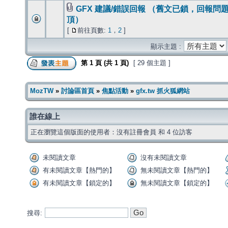
GFX 建議/錯誤回報 （舊文已鎖，回報問
頂）
[
前往頁數:
1
，
2
]
顯示主題 :
第
1
頁 (共
1
頁)
[ 29 個主題 ]
MozTW
»
討論區首頁
»
焦點活動
»
gfx.tw 抓火狐網站
誰在線上
正在瀏覽這個版面的使用者：沒有註冊會員 和 4 位訪客
未閱讀文章
沒有未閱讀文章
有未閱讀文章【熱門的】
無未閱讀文章【熱門的】
有未閱讀文章【鎖定的】
無未閱讀文章【鎖定的】
搜尋: