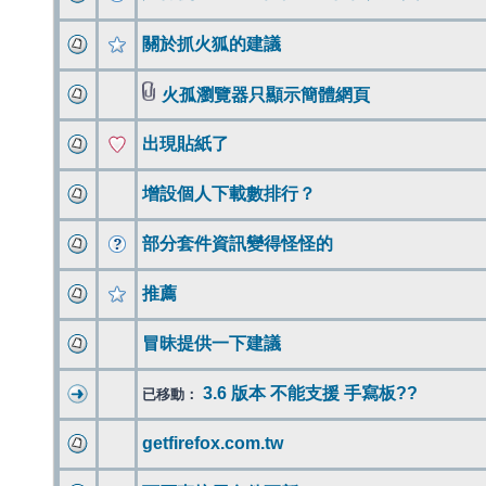
關於抓火狐的建議
火孤瀏覽器只顯示簡體網頁
出現貼紙了
增設個人下載數排行？
部分套件資訊變得怪怪的
推薦
冒昧提供一下建議
3.6 版本 不能支援 手寫板??
已移動：
getfirefox.com.tw