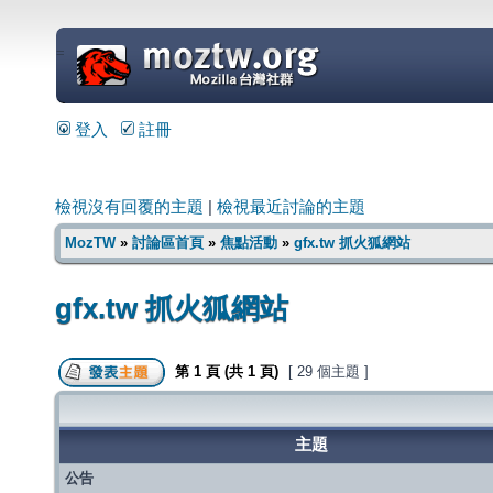
=
登入
註冊
檢視沒有回覆的主題
|
檢視最近討論的主題
MozTW
»
討論區首頁
»
焦點活動
»
gfx.tw 抓火狐網站
gfx.tw 抓火狐網站
第
1
頁 (共
1
頁)
[ 29 個主題 ]
主題
公告