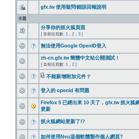
gfx.tw 使用疑問∕錯誤回報說明
主題
分享你的抓火狐頁面
[
前往頁數:
1
，
2
，
3
]
無法使用Google OpenID登入
zh-cn.gfx.tw 簡體中文站公開測試！
[
前往頁數:
1
，
2
]
不能新增附加元件？
登入的 openid 有問題
Firefox 5 已經出來 10 天了，gfx.tw 抓火
更新
抓火狐網站更新了!?
如何使用Nvu這個軟體製作個人網頁?