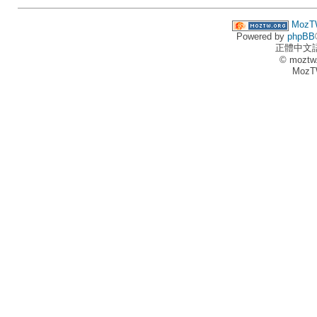
MozT
Powered by
phpBB
正體中文
© moztw
MozT