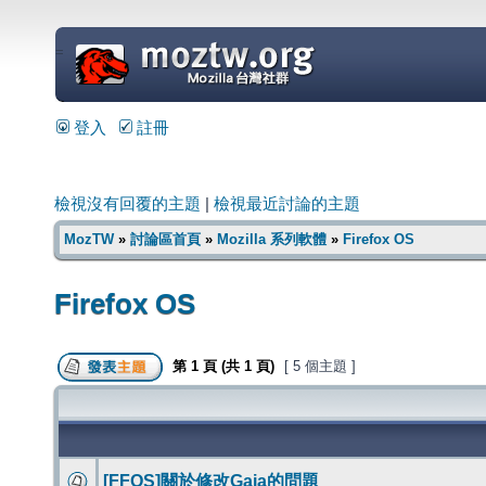
=
登入
註冊
檢視沒有回覆的主題
|
檢視最近討論的主題
MozTW
»
討論區首頁
»
Mozilla 系列軟體
»
Firefox OS
Firefox OS
第
1
頁 (共
1
頁)
[ 5 個主題 ]
[FFOS]關於修改Gaia的問題