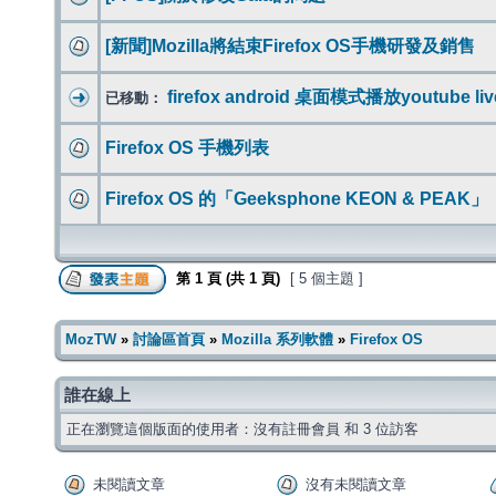
[新聞]Mozilla將結束Firefox OS手機研發及銷售
firefox android 桌面模式播放youtube 
已移動：
Firefox OS 手機列表
Firefox OS 的「Geeksphone KEON & PEAK」
第
1
頁 (共
1
頁)
[ 5 個主題 ]
MozTW
»
討論區首頁
»
Mozilla 系列軟體
»
Firefox OS
誰在線上
正在瀏覽這個版面的使用者：沒有註冊會員 和 3 位訪客
未閱讀文章
沒有未閱讀文章