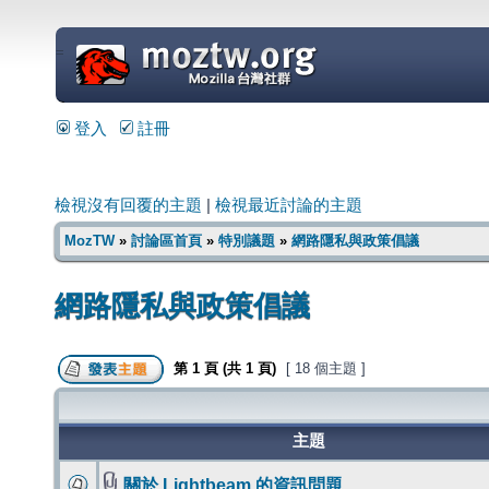
=
登入
註冊
檢視沒有回覆的主題
|
檢視最近討論的主題
MozTW
»
討論區首頁
»
特別議題
»
網路隱私與政策倡議
網路隱私與政策倡議
第
1
頁 (共
1
頁)
[ 18 個主題 ]
主題
關於 Lightbeam 的資訊問題...