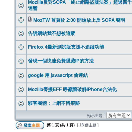
Mozilla反對SOPA「終止網路盜版法案」超過四
迴響
MozTW 首頁於 2:00 開始放上反 SOPA 聲明
告訴網站我不想被追蹤
Firefox 4最新測試版支援不追蹤功能
發現一個快速免費隱藏IP的方法
google 用 javascript 偷連結
Mozilla聲援EFF 呼籲讓破解iPhone合法化
駭客團體：上網不留痕跡
顯示主題 :
第
1
頁 (共
1
頁)
[ 18 個主題 ]