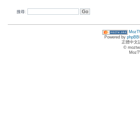
搜尋:
MozT
Powered by
phpBB
正體中文
© moztw
MozT