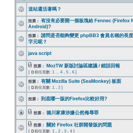
這站還活著嗎？
有沒有必要開一個板塊給 Fennec (Firefox f
投票：
Android)?
請問是否能夠變更 phpBB3 會員名稱的長度為
投票：
字元呢？
java script
MozTW 新版討論區建議 / 錯誤回報
投票：
[
前往頁數:
1
...
4
，
5
，
6
]
有關 Mozilla Suite (SeaMonkey) 板面
投票：
[
前往頁數:
1
，
2
]
到底哪一版的Firefox比較好用?
投票：
德川家康涉嫌公然侮辱罪
投票：
關於 Firefox 社群開發版的問題
投票：
[
前往頁數:
1
，
2
，
3
，
4
]