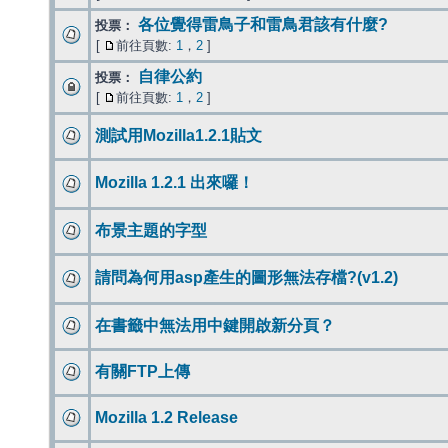
各位覺得雷鳥子和雷鳥君該有什麼?
投票：
[
前往頁數:
1
，
2
]
自律公約
投票：
[
前往頁數:
1
，
2
]
測試用Mozilla1.2.1貼文
Mozilla 1.2.1 出來囉！
布景主題的字型
請問為何用asp產生的圖形無法存檔?(v1.2)
在書籤中無法用中鍵開啟新分頁？
有關FTP上傳
Mozilla 1.2 Release