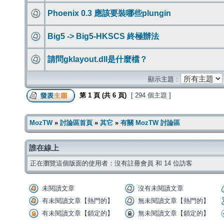
Phoenix 0.3 應該要裝哪些plungin
Big5 -> Big5-HKSCS 終極辦法
請問gklayout.dll是什麼檔？
顯示主題 :
第
1
頁 (共
6
頁)
[ 294 個主題 ]
MozTW
»
討論區首頁
»
其它
»
有關 MozTW 討論區
誰在線上
正在瀏覽這個版面的使用者：沒有註冊會員 和 14 位訪客
未閱讀文章
沒有未閱讀文章
有未閱讀文章【熱門的】
無未閱讀文章【熱門的】
有未閱讀文章【鎖定的】
無未閱讀文章【鎖定的】