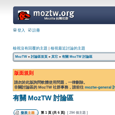
=
登入
註冊
檢視沒有回覆的主題
|
檢視最近討論的主題
MozTW
»
討論區首頁
»
其它
»
有關 MozTW 討論區
版面規則
請勿於此版詢問軟體使用問題，一律刪除。
非關討論區的 MozTW 社群事務，請前往
moztw-genera
有關 MozTW 討論區
第
1
頁 (共
6
頁)
[ 294 個主題 ]