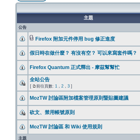
主題
公告
Firefox 附加元件停用 bug 修正進度
假日時在做什麼？ 有沒有空？ 可以來寫套件嗎？
Firefox Quantum 正式釋出 - 摩茲幫幫忙
全站公告
[
前往頁數:
1
，
2
，
3
]
MozTW 討論區附加檔案管理原則暨貼圖建議
砍文、禁用帳號原則
MozTW 討論區 和 Wiki 使用規則
主題