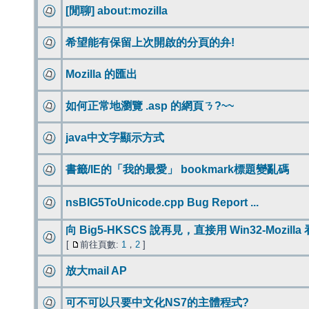
[閒聊] about:mozilla
希望能有保留上次開啟的分頁的弁!
Mozilla 的匯出
如何正常地瀏覽 .asp 的網頁ㄋ?~~
java中文字顯示方式
書籤/IE的「我的最愛」 bookmark標題變亂碼
nsBIG5ToUnicode.cpp Bug Report ...
向 Big5-HKSCS 說再見，直接用 Win32-Mozilla 
[
前往頁數:
1
，
2
]
放大mail AP
可不可以只要中文化NS7的主體程式?