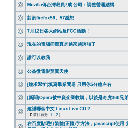
Mozilla傳台灣裁員7成 公司：調整營運結構
對於firefox56、57感想
7月12日各大網站反FCC活動！
現在的電腦病毒真是越來越誇張了
誰可以教我
公益微電影焚翼天使
[跪求幫忙]填寫畢業問卷 只用你5分鐘左右
[新聞]Opera被中資企業收購，以後是奇虎360兄
建議哪個中文 Linux Live CD？
[
前往頁數:
1
，
2
]
在百度貼吧打繁體(正體)字方法，javascript使用 