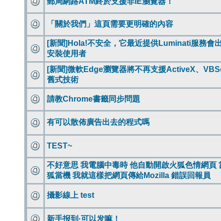
郵局網路ATM終於支援非IE瀏覽器！
「關於我們」這頁需要更明確的內容
[新聞]Hola!不安全，它最近提供Luminati服務
安裝使用者
[新聞]微軟Edge瀏覽器將不再支援ActiveX、VBSc
舊式技術
請教Chrome書籤同步問題
有可以散佈廣告出去的程式嗎
TEST~
不好意思 我電腦中毒時 他自動開啟火狐色情網頁 
狐當機 我就這樣把網頁傳給Mozilla 錯誤回報員
攝影線上 test
新手报到·可以发嘛！