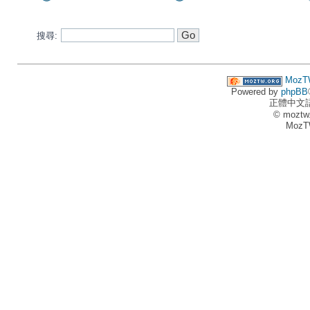
搜尋:
MozT
Powered by
phpBB
正體中文
© moztw
MozT