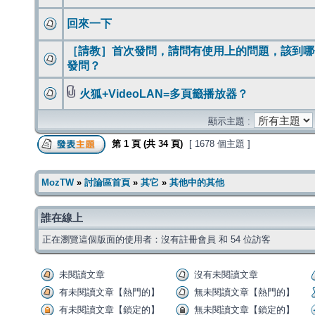
回來一下
［請教］首次發問，請問有使用上的問題，該到哪
發問？
火狐+VideoLAN=多頁籤播放器？
顯示主題 :
第
1
頁 (共
34
頁)
[ 1678 個主題 ]
MozTW
»
討論區首頁
»
其它
»
其他中的其他
誰在線上
正在瀏覽這個版面的使用者：沒有註冊會員 和 54 位訪客
未閱讀文章
沒有未閱讀文章
有未閱讀文章【熱門的】
無未閱讀文章【熱門的】
有未閱讀文章【鎖定的】
無未閱讀文章【鎖定的】