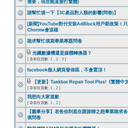
需要，現在能直接打繁體)
請幫忙填一下【3C產品對人類的影響(問卷)】
[新聞]YouTube對付安裝AdBlock用戶新政策！
Chorme會這樣
跪求幫忙填寫畢業專題問卷
光纖數據機還是媒體轉換器？
[
前往頁數:
1
，
2
，
3
]
facebook個人網頁發佈區，不會置頂！
【更新】Taskbar Repair Tool Plus!《繁體
[
前往頁數:
1
，
2
]
我想向大家道歉
[
前往頁數:
1
，
2
]
【蠢事分享】老爸你到底在跟誰聊之想畢業跪求各
填問卷