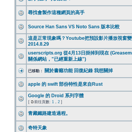
尋找會製作這種網頁的高手
Source Han Sans VS Noto Sans 版本比較
這是正常現象嗎？Youtube把預設影片播放視窗
2014.8.29
userscripts.org 從4月13日掛掉到現在 (Greasem
關係網站，"已經重新上線")
關於書籤功能 回復紀錄 我想關掉
已移動：
apple 的 swift 部份特性是來自Rust
Google 的 Droid 系列字體
[
前往頁數:
1
，
2
]
青藏鐵路建造過程。
奇特天象