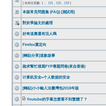
[
前往頁數:
1
...
131
，
132
，
133
]
本版常見問題集 (FAQ) [測試用]
對於爭論文的處理
好奇這裏還有活人嗎
Firefox重定向
[轉貼分享]道歉啟事
跪求幫忙填寫FYP專題問卷(來自香港)
计算机安全=个人数据的安全
[轉貼]小小輸入法臺灣包2018年版
Youtube的字幕怎麼看不到繁體了？