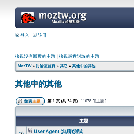
=
登入
註冊
檢視沒有回覆的主題
|
檢視最近討論的主題
MozTW
»
討論區首頁
»
其它
»
其他中的其他
其他中的其他
第
1
頁 (共
34
頁)
[ 1678 個主題 ]
主題
User Agent (無聊)測試