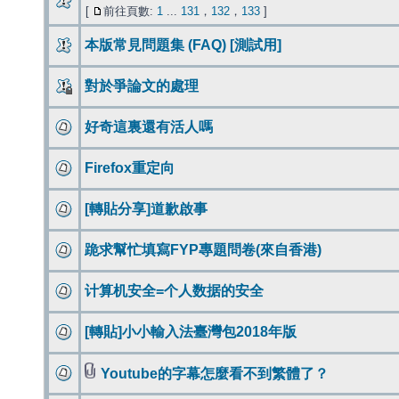
[
前往頁數:
1
...
131
，
132
，
133
]
本版常見問題集 (FAQ) [測試用]
對於爭論文的處理
好奇這裏還有活人嗎
Firefox重定向
[轉貼分享]道歉啟事
跪求幫忙填寫FYP專題問卷(來自香港)
计算机安全=个人数据的安全
[轉貼]小小輸入法臺灣包2018年版
Youtube的字幕怎麼看不到繁體了？