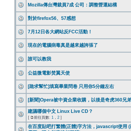
Mozilla傳台灣裁員7成 公司：調整營運結構
對於firefox56、57感想
7月12日各大網站反FCC活動！
現在的電腦病毒真是越來越誇張了
誰可以教我
公益微電影焚翼天使
[跪求幫忙]填寫畢業問卷 只用你5分鐘左右
[新聞]Opera被中資企業收購，以後是奇虎360兄
建議哪個中文 Linux Live CD？
[
前往頁數:
1
，
2
]
在百度貼吧打繁體(正體)字方法，javascript使用 