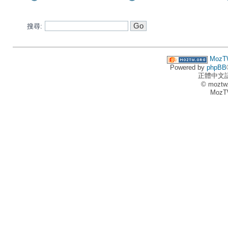
搜尋:
MozT
Powered by
phpBB
正體中文
© moztw
MozT