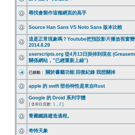
尋找會製作這種網頁的高手
Source Han Sans VS Noto Sans 版本比較
這是正常現象嗎？Youtube把預設影片播放視窗
2014.8.29
userscripts.org 從4月13日掛掉到現在 (Greasem
關係網站，"已經重新上線")
關於書籤功能 回復紀錄 我想關掉
已移動：
apple 的 swift 部份特性是來自Rust
Google 的 Droid 系列字體
[
前往頁數:
1
，
2
]
青藏鐵路建造過程。
奇特天象