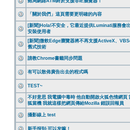
郵局網路ATM終於支援非IE瀏覽器！
「關於我們」這頁需要更明確的內容
[新聞]Hola!不安全，它最近提供Luminati服務
安裝使用者
[新聞]微軟Edge瀏覽器將不再支援ActiveX、VBSc
舊式技術
請教Chrome書籤同步問題
有可以散佈廣告出去的程式嗎
TEST~
不好意思 我電腦中毒時 他自動開啟火狐色情網頁 
狐當機 我就這樣把網頁傳給Mozilla 錯誤回報員
攝影線上 test
新手报到·可以发嘛！