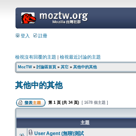
=
登入
註冊
檢視沒有回覆的主題
|
檢視最近討論的主題
MozTW
»
討論區首頁
»
其它
»
其他中的其他
其他中的其他
第
1
頁 (共
34
頁)
[ 1678 個主題 ]
主題
User Agent (無聊)測試