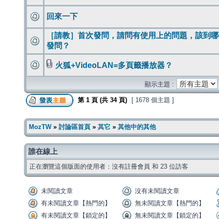
回來一下
［請教］首次發問，請問有使用上的問題，該到哪
發問？
火狐+VideoLAN=多頁籤播放器？
顯示主題 :
第
1
頁 (共
34
頁)
[ 1678 個主題 ]
MozTW
»
討論區首頁
»
其它
»
其他中的其他
誰在線上
正在瀏覽這個版面的使用者：沒有註冊會員 和 23 位訪客
未閱讀文章
沒有未閱讀文章
有未閱讀文章【熱門的】
無未閱讀文章【熱門的】
有未閱讀文章【鎖定的】
無未閱讀文章【鎖定的】