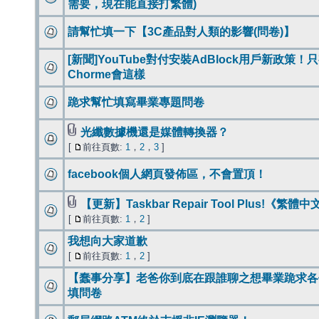
需要，現在能直接打繁體)
請幫忙填一下【3C產品對人類的影響(問卷)】
[新聞]YouTube對付安裝AdBlock用戶新政策！
Chorme會這樣
跪求幫忙填寫畢業專題問卷
光纖數據機還是媒體轉換器？
[
前往頁數:
1
，
2
，
3
]
facebook個人網頁發佈區，不會置頂！
【更新】Taskbar Repair Tool Plus!《繁體
[
前往頁數:
1
，
2
]
我想向大家道歉
[
前往頁數:
1
，
2
]
【蠢事分享】老爸你到底在跟誰聊之想畢業跪求各
填問卷