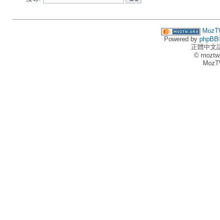
MozT
Powered by
phpBB
正體中文
© moztw
MozT