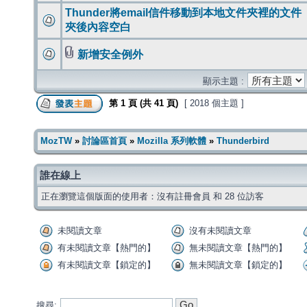
Thunder將email信件移動到本地文件夾裡的文件
夾後內容空白
新增安全例外
顯示主題 :
第
1
頁 (共
41
頁)
[ 2018 個主題 ]
MozTW
»
討論區首頁
»
Mozilla 系列軟體
»
Thunderbird
誰在線上
正在瀏覽這個版面的使用者：沒有註冊會員 和 28 位訪客
未閱讀文章
沒有未閱讀文章
有未閱讀文章【熱門的】
無未閱讀文章【熱門的】
有未閱讀文章【鎖定的】
無未閱讀文章【鎖定的】
搜尋: