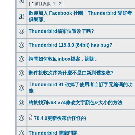
[
前往頁數:
1
，
2
]
歡迎加入 Facebook 社團「Thunderbird 愛好者
俱樂部」
Thunderbird檔案位置改了嗎?
Thunderbird 115.8.0 (64bit) has bug?
請問如何救回inbox檔案，謝謝。
郵件接收次序為什麼不是由新到舊接收?
Thunderbird 91 砍掉了使用者自訂字元編碼的功
能
終於找到v68-v74修改文字顏色&大小的方法
78.4.0更新後來信怪怪的
Thunderbird 電郵問題