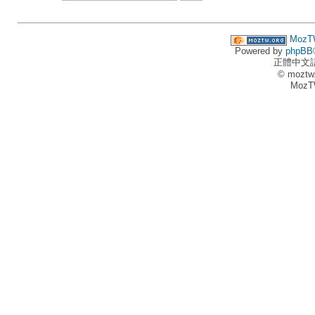
MozT
Powered by
phpBB
正體中文
© moztw
MozT