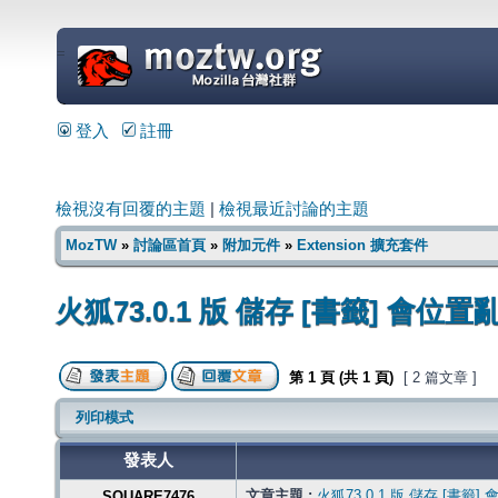
=
登入
註冊
檢視沒有回覆的主題
|
檢視最近討論的主題
MozTW
»
討論區首頁
»
附加元件
»
Extension 擴充套件
火狐73.0.1 版 儲存 [書籤] 會位置
第
1
頁 (共
1
頁)
[ 2 篇文章 ]
列印模式
發表人
文章主題 :
火狐73.0.1 版 儲存 [書籤]
SQUARE7476