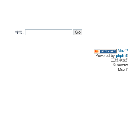
搜尋:
MozT
Powered by
phpBB
正體中文
© moztw
MozT