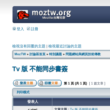
=
登入
註冊
檢視沒有回覆的主題
|
檢視最近討論的主題
MozTW
»
討論區首頁
»
特別議題
»
問題網站與網頁技術傳教
Tv 版 不能同步書簽
第
1
頁 (共
1
頁)
[ 1 篇文章 ]
列印模式
發表人
文章主題 :
Tv 版 不能同步書簽
c.vieri