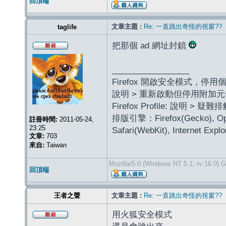
回頂端
文章主題 :
Re: 一直跳出奇怪的視窗??
taglife
把那個 ad 網址封鎖
_________________
Firefox 開啟安全模式，
說明 > 重新啟動但停用附加元件(Fi
Firefox Profile: 說明 >
排版引擎：Firefox(Gecko), Oper
註冊時間:
2011-05-24,
23:25
Safari(WebKit), Internet Exp
文章:
703
來自:
Taiwan
Mozilla/5.0 (Windows NT 5.1; rv:16.0) 
回頂端
王者之聲
文章主題 :
Re: 一直跳出奇怪的視窗??
用火狐安全模式