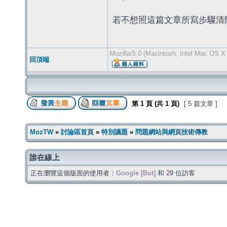
若不想照這篇文章所寫步驟清除
Mozilla/5.0 (Macintosh; Intel Mac OS X
回頂端
第
1
頁 (共
1
頁)
[ 5 篇文章 ]
MozTW
»
討論區首頁
»
特別議題
»
問題網站與網頁技術傳教
誰在線上
正在瀏覽這個版面的使用者：
Google [Bot]
和 29 位訪客