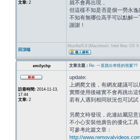
就不會再出現，
文章:
2
但這樣不知是否是個一勞永逸
不知有無哪位高手可以點解一
謝謝！
Mozilla/5.0 (Macintosh; Intel Mac OS X
回頂端
文章主題 :
Re: 一直跳出奇怪的視窗??
emilychp
update:
上網爬文後，有網友建議可以用
註冊時間:
2014-11-13,
實際使用後確實不會再跳出這
17:44
若有人遇到相同狀況也可試試
文章:
2
另爬文時發現，此連結屬惡意
不小心安裝他廣告的優化工具
可參考此篇文章：
http://www.removalvideos.com/