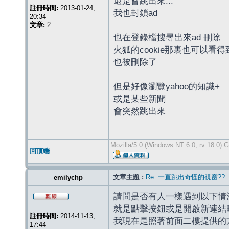
還是會跳出來...
註冊時間:
2013-01-24,
我也封鎖ad
20:34
文章:
2
也在登錄檔搜尋出來ad 刪除
火狐的cookie那裏也可以看得
也被刪除了
但是好像瀏覽yahoo的知識+
或是某些新聞
會突然跳出來
Mozilla/5.0 (Windows NT 6.0; rv:18.0) 
回頂端
文章主題 :
Re: 一直跳出奇怪的視窗??
emilychp
請問是否有人一樣遇到以下情
就是點擊按鈕或是開啟新連結時，會跳
註冊時間:
2014-11-13,
我現在是照著前面二樓提供的
17:44