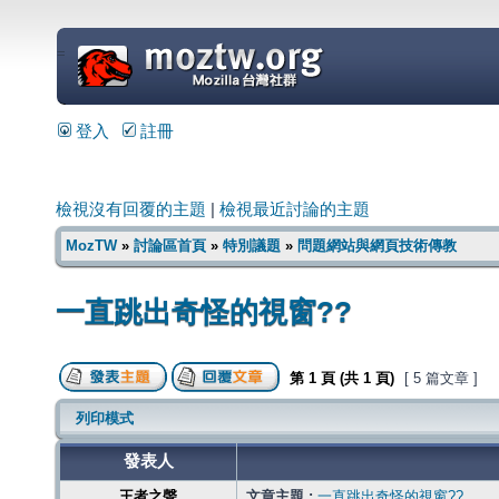
=
登入
註冊
檢視沒有回覆的主題
|
檢視最近討論的主題
MozTW
»
討論區首頁
»
特別議題
»
問題網站與網頁技術傳教
一直跳出奇怪的視窗??
第
1
頁 (共
1
頁)
[ 5 篇文章 ]
列印模式
發表人
王者之聲
文章主題 :
一直跳出奇怪的視窗??