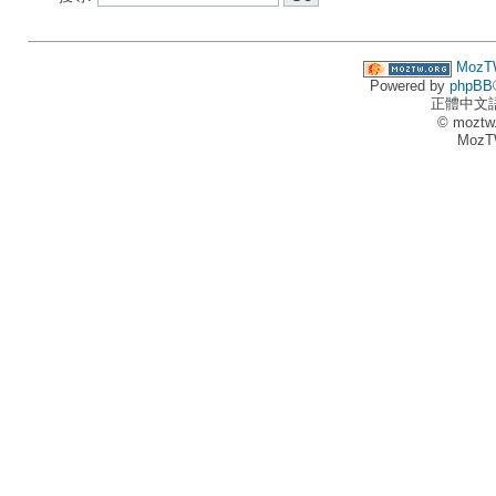
MozT
Powered by
phpBB
正體中文
© moztw
MozT