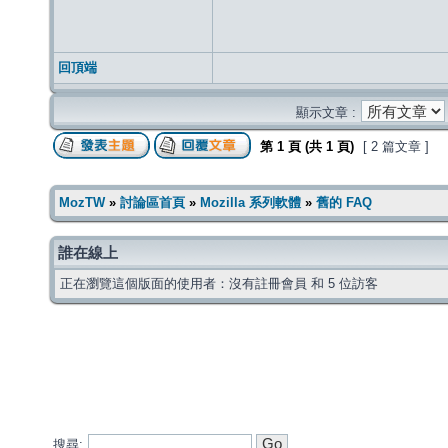
回頂端
顯示文章 :
第
1
頁 (共
1
頁)
[ 2 篇文章 ]
MozTW
»
討論區首頁
»
Mozilla 系列軟體
»
舊的 FAQ
誰在線上
正在瀏覽這個版面的使用者：沒有註冊會員 和 5 位訪客
搜尋: