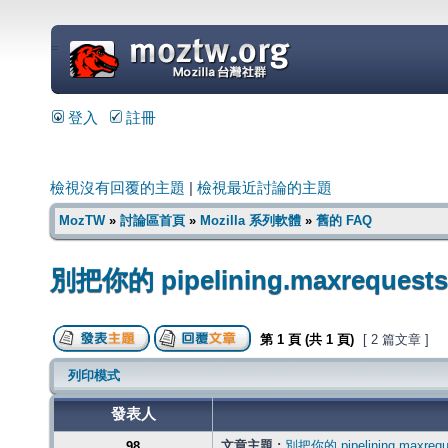
=
登入
註冊
檢視沒有回覆的主題
|
檢視最近討論的主題
MozTW
»
討論區首頁
»
Mozilla 系列軟體
»
舊的 FAQ
別把你的 pipelining.maxreque
第
1
頁 (共
1
頁)
[ 2 篇文章 ]
列印模式
發表人
文章主題 :
別把你的 pipelining.maxr
98