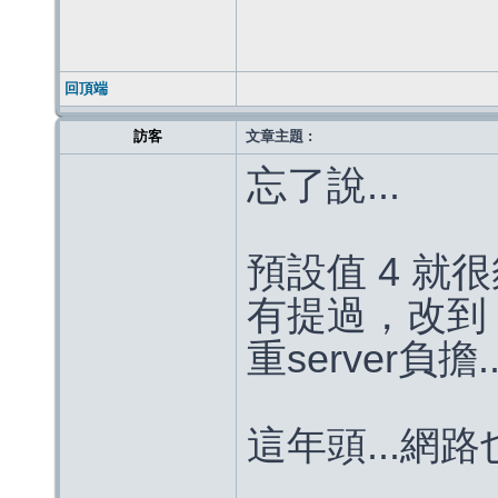
回頂端
訪客
文章主題 :
忘了說...
預設值 4 就很夠
有提過，改到
重server負擔..
這年頭...網路也