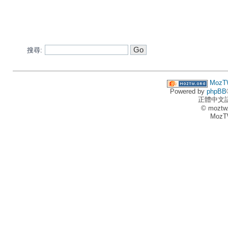
搜尋:
MozT
Powered by
phpBB
正體中文
© moztw
MozT