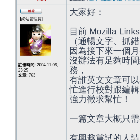
大家好：
[網站管理員]
目前 Mozilla 
（通暢文字、抓錯
因為接下來一個月有 
沒辦法有足夠時間繼續
註冊時間:
2004-11-06,
務，
23:25
文章:
763
有誰英文文章可以
忙進行校對跟編輯
強力徵求幫忙！
一篇文章大概只需
有興趣嘗試的人請回文、