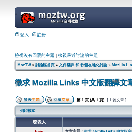
=
登入
註冊
檢視沒有回覆的主題
|
檢視最近討論的主題
MozTW
»
討論區首頁
»
文件翻譯 和 軟體在地化討論
»
Mozilla L
徵求 Mozilla Links 中文版
第
1
頁 (共
1
頁)
[ 1 篇文章 ]
列印模式
發表人
文章主題 :
徵求 Mozilla Links 
Irvin