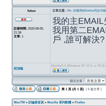
文章主題 :
Re: 好難用的firefox同步功
fukuo
我的主EMAI
我用第二EMA
註冊時間:
2020-08-05,
21:39
文章:
1
戶 ,誰可解決?
Mozilla/5.0 (Windows NT 10.0; rv:76.0)
回頂端
顯示文章 :
第
1
頁 (共
1
頁)
[ 6 篇文章 ]
MozTW
»
討論區首頁
»
Mozilla 系列軟體
»
Firefox