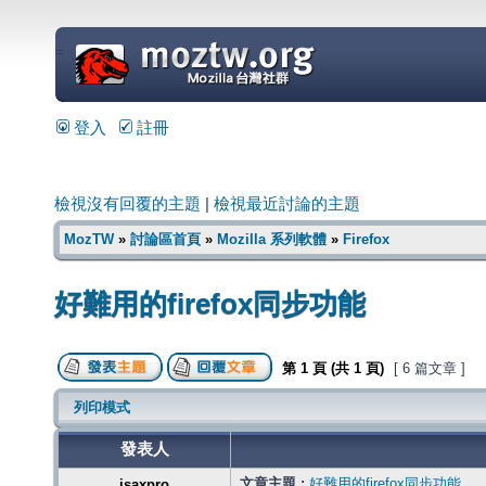
=
登入
註冊
檢視沒有回覆的主題
|
檢視最近討論的主題
MozTW
»
討論區首頁
»
Mozilla 系列軟體
»
Firefox
好難用的firefox同步功能
第
1
頁 (共
1
頁)
[ 6 篇文章 ]
列印模式
發表人
文章主題 :
好難用的firefox同步功能
isaxpro