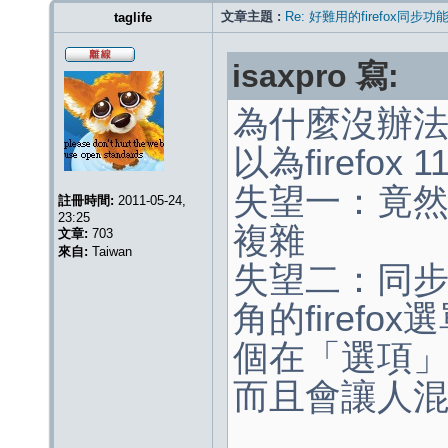
文章主題 :
Re: 好難用的firefox同步功
taglife
isaxpro 寫:
為什麼沒辦法
以為firefo
失望一：竟
註冊時間:
2011-05-24,
23:25
複雜
文章:
703
來自:
Taiwan
失望二：同
角的firefo
個在「選項
而且會讓人