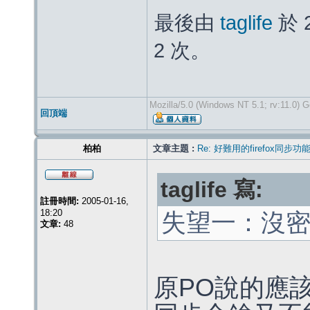
最後由
taglife
於 
2 次。
Mozilla/5.0 (Windows NT 5.1; rv:11.0) 
回頂端
柏柏
文章主題 :
Re: 好難用的firefox同步功
taglife 寫:
註冊時間:
2005-01-16,
18:20
失望一：沒密
文章:
48
原PO說的應