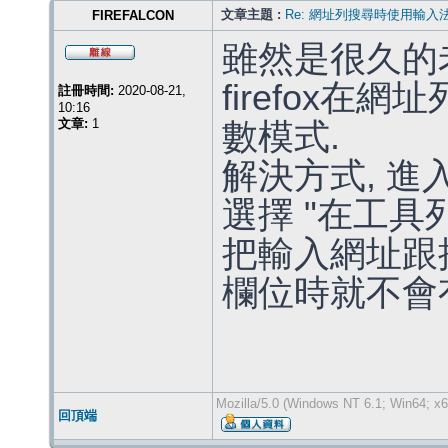
文章主題 :
Re: 網址列搜尋時使用輸入
FIREFALCON
雖然是很久的
firefox
註冊時間:
2020-08-21,
10:16
文章:
1
數模式.
解決方式, 進入
選擇 "在工具
把輸入網址跟
欄位時就不會
Mozilla/5.0 (Windows NT 6.1; Win64; x6
回頂端