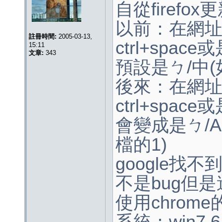
自從firefo
以前：在網
註冊時間:
2005-03-13,
ctrl+spac
15:11
文章:
343
預設是ㄅ/中(
後來：在網
ctrl+spac
會變成是ㄅ/A
檔的1)
google找
不是bug但
使用chro