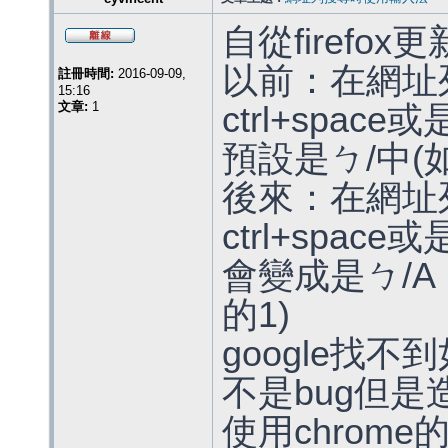
自從firefox
以前：在網址
註冊時間:
2016-09-09,
15:16
文章:
1
ctrl+space
預設是ㄅ/中(
後來：在網址
ctrl+space
會變成是ㄅ/A
的1)
google找不
不是bug但
使用chrom