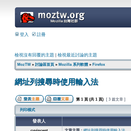
=
登入
註冊
檢視沒有回覆的主題
|
檢視最近討論的主題
MozTW
»
討論區首頁
»
Mozilla 系列軟體
»
Firefox
網址列搜尋時使用輸入法
第
1
頁 (共
1
頁)
[ 3 篇文章 ]
列印模式
發表人
文章主題 :
網址列搜尋時使用輸入法
cyvincent