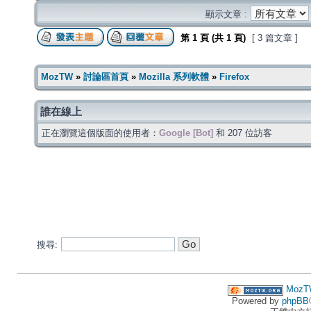
顯示文章 :
第
1
頁 (共
1
頁)
[ 3 篇文章 ]
MozTW
»
討論區首頁
»
Mozilla 系列軟體
»
Firefox
誰在線上
正在瀏覽這個版面的使用者：
Google [Bot]
和 207 位訪客
搜尋:
MozT
Powered by
phpBB