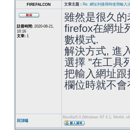
文章主題 :
Re: 網址列搜尋時使用輸入
FIREFALCON
雖然是很久的
firefox
註冊時間:
2020-08-21,
10:16
文章:
1
數模式.
解決方式, 進入
選擇 "在工具
把輸入網址跟
欄位時就不會
Mozilla/5.0 (Windows NT 6.1; Win64; x6
回頂端