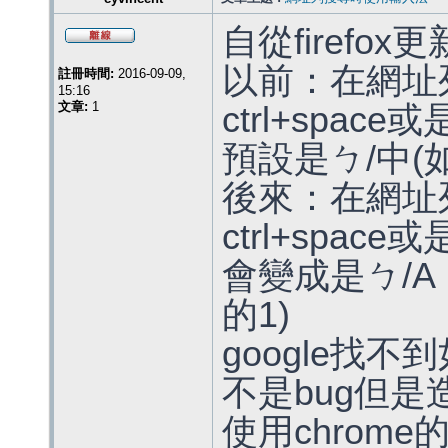
自從firefox
以前：在網址
註冊時間:
2016-09-09,
15:16
文章:
1
ctrl+space
預設是ㄅ/中(
後來：在網址
ctrl+space
會變成是ㄅ/A
的1)
google找不
不是bug但
使用chrom