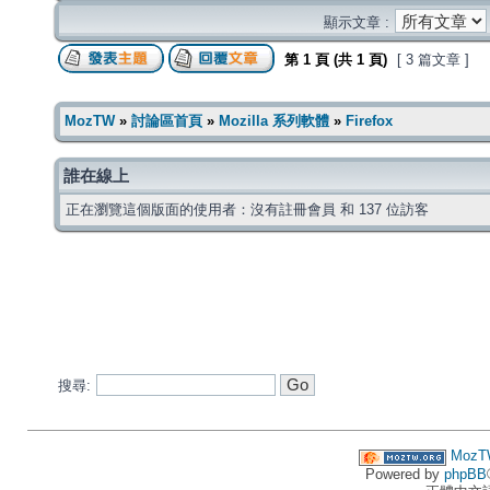
顯示文章 :
第
1
頁 (共
1
頁)
[ 3 篇文章 ]
MozTW
»
討論區首頁
»
Mozilla 系列軟體
»
Firefox
誰在線上
正在瀏覽這個版面的使用者：沒有註冊會員 和 137 位訪客
搜尋:
MozT
Powered by
phpBB