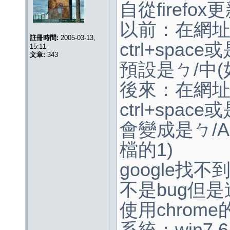
自從firefo
以前：在網
註冊時間:
2005-03-13,
ctrl+spac
15:11
文章:
343
預設是ㄅ/中(
後來：在網
ctrl+spac
會變成是ㄅ/A
檔的1)
google找
不是bug但
使用chro