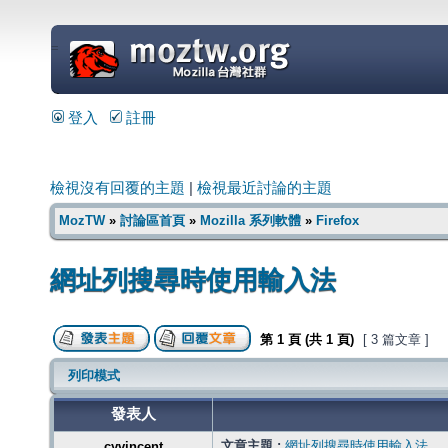
=
登入
註冊
檢視沒有回覆的主題
|
檢視最近討論的主題
MozTW
»
討論區首頁
»
Mozilla 系列軟體
»
Firefox
網址列搜尋時使用輸入法
第
1
頁 (共
1
頁)
[ 3 篇文章 ]
列印模式
發表人
文章主題 :
網址列搜尋時使用輸入法
cyvincent