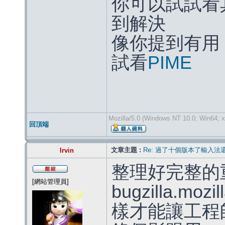
你可以試試看
到解決
像你提到有用
試看
PIME
Mozilla/5.0 (Windows NT 10.0; Win64; x
回頂端
文章主題 :
Re: 過了十個版本了輸入法
Irvin
整理好完整的
[網站管理員]
bugzilla.mo
樣才能讓工程