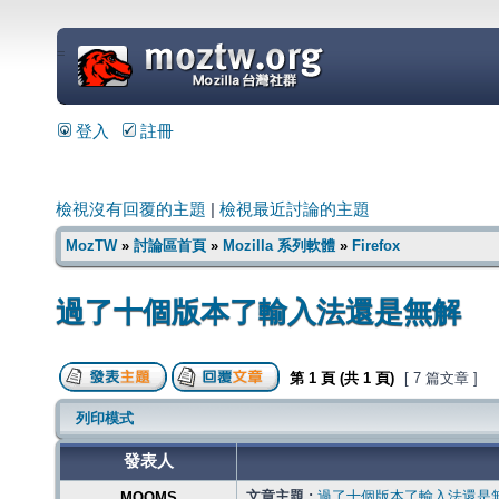
=
登入
註冊
檢視沒有回覆的主題
|
檢視最近討論的主題
MozTW
»
討論區首頁
»
Mozilla 系列軟體
»
Firefox
過了十個版本了輸入法還是無解
第
1
頁 (共
1
頁)
[ 7 篇文章 ]
列印模式
發表人
文章主題 :
過了十個版本了輸入法還是
MOOMS