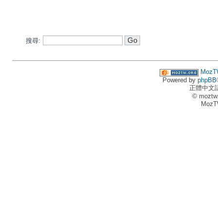
搜尋:
MozT
Powered by
phpBB
正體中文
© moztw
MozT