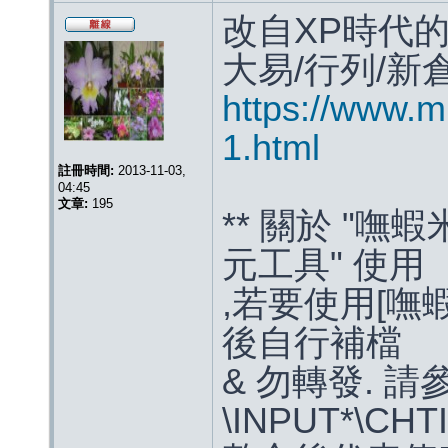
改自XP時代的
大易/行列/新倉頡
https://www.m
1.html
註冊時間:
2013-11-03,
04:45
文章:
195
** 關於 "嘸蝦米
元工具" 使用
,若要使用[嘸蝦
後自行補檔
& 勿轉發. 請
\INPUT*\CHT