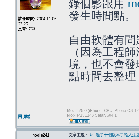
錄個影跟用
m
發生時間點。
註冊時間:
2004-11-06,
23:25
文章:
763
自由軟體有問
（因為工程師
境，也不會發
點時間去整理
Mozilla/5.0 (iPhone; CPU iPhone OS 12
Mobile/15E148 Safari/604.1
回頂端
文章主題 :
Re: 過了十個版本了輸入法
tools241