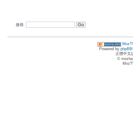
搜尋:
MozT
Powered by
phpBB
正體中文
© moztw
MozT