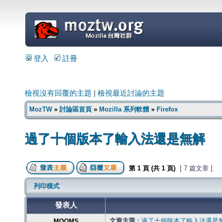
=
登入
註冊
檢視沒有回覆的主題
|
檢視最近討論的主題
MozTW
»
討論區首頁
»
Mozilla 系列軟體
»
Firefox
過了十個版本了輸入法還是無解
第
1
頁 (共
1
頁)
[ 7 篇文章 ]
列印模式
發表人
文章主題 :
過了十個版本了輸入法還是
MOOMS