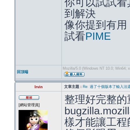
你可以試試看
到解決
像你提到有用
試看
PIME
Mozilla/5.0 (Windows NT 10.0; Win64; x
回頂端
文章主題 :
Re: 過了十個版本了輸入法
Irvin
整理好完整的
[網站管理員]
bugzilla.mo
樣才能讓工程