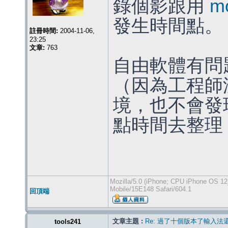
錄個影跟用
m
發生時間點。
註冊時間:
2004-11-06,
23:25
文章:
763
自由軟體有問
（因為工程師
境，也不會發
點時間去整理
Mozilla/5.0 (iPhone; CPU iPhone OS 12
Mobile/15E148 Safari/604.1
回頂端
文章主題 :
Re: 過了十個版本了輸入法
tools241