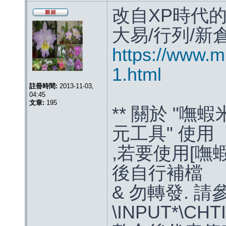
改自XP時代的
大易/行列/新倉頡
https://www.m
1.html
註冊時間:
2013-11-03,
04:45
文章:
195
** 關於 "嘸蝦米
元工具" 使用
,若要使用[嘸蝦
後自行補檔
& 勿轉發. 請
\INPUT*\CHT