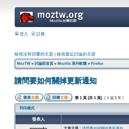
=
登入
註冊
檢視沒有回覆的主題
|
檢視最近討論的主題
MozTW
»
討論區首頁
»
Mozilla 系列軟體
»
Firefox
請問要如何關掉更新通知
第
1
頁 (共
1
頁)
[ 4 篇文章 ]
列印模式
發表人
文章主題 :
請問要如何關掉更新通知
popyoyka