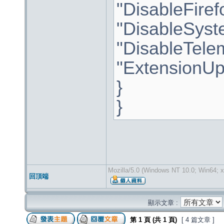
"DisableFiref
"DisableSyst
"DisableTelem
"ExtensionUpd
}
}
Mozilla/5.0 (Windows NT 10.0; Win64; x
回頂端
顯示文章 :
第
1
頁 (共
1
頁)
[ 4 篇文章 ]