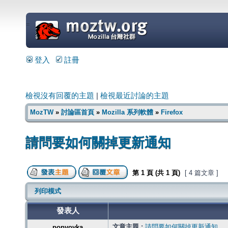
=
登入
註冊
檢視沒有回覆的主題
|
檢視最近討論的主題
MozTW
»
討論區首頁
»
Mozilla 系列軟體
»
Firefox
請問要如何關掉更新通知
第
1
頁 (共
1
頁)
[ 4 篇文章 ]
列印模式
發表人
文章主題 :
請問要如何關掉更新通知
popyoyka