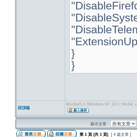
"DisableFiref
"DisableSyst
"DisableTelem
"ExtensionUpd
}
}
Mozilla/5.0 (Windows NT 10.0; Win64; x
回頂端
顯示文章 :
第
1
頁 (共
1
頁)
[ 4 篇文章 ]