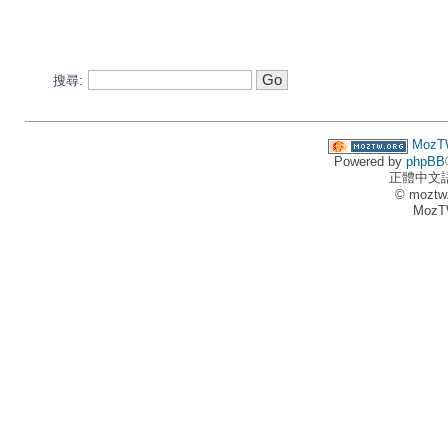
搜尋:
MozT
Powered by
phpBB
正體中文
© moztw
MozT