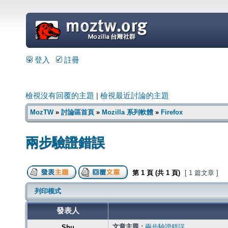
=
登入
註冊
檢視沒有回覆的主題
|
檢視最近討論的主題
MozTW
»
討論區首頁
»
Mozilla 系列軟體
»
Firefox
兩步驗證錯誤
第
1
頁 (共
1
頁)
[ 1 篇文章 ]
列印模式
發表人
文章主題 :
兩步驗證錯誤
Shu