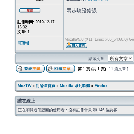
兩步驗證錯誤
註冊時間:
2019-12-17,
13:32
文章:
1
Mozilla/5.0 (X11; Linux x86_64:68.0) G
回頂端
顯示文章 :
第
1
頁 (共
1
頁)
[ 1 篇文章 ]
MozTW
»
討論區首頁
»
Mozilla 系列軟體
»
Firefox
誰在線上
正在瀏覽這個版面的使用者：沒有註冊會員 和 146 位訪客