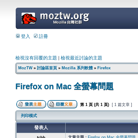
=
登入
註冊
檢視沒有回覆的主題
|
檢視最近討論的主題
MozTW
»
討論區首頁
»
Mozilla 系列軟體
»
Firefox
Firefox on Mac 全螢幕問題
第
1
頁 (共
1
頁)
[ 1 篇文章 ]
列印模式
發表人
文章主題 :
Firefox on Mac 全螢幕問題
tcbb